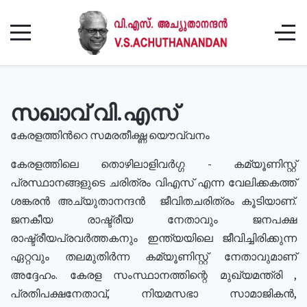
സഖാവ് വി.എസ്
കേരളത്തിൻറെ സമരതീക്ഷ്ണ യൌവ്വനം
കേരളത്തിലെ തൊഴിലാളിവർഗ്ഗ - കമ്യൂണിസ്റ്റ്
പ്രസ്ഥാനങ്ങളുടെ ചരിത്രം വിഎസ് എന്ന വേലിക്കകത്ത്
ശങ്കരൻ അച്യുതാനന്ദൻ ജീവിതചരിത്രം കൂടിയാണ്.
ജനകീയ രാഷ്ട്രീയ നേതാവും ജനപക്ഷ
രാഷ്ട്രീയപ്രവർത്തകനും ഇന്ത്യയിലെ ജീവിച്ചിരിക്കുന്ന
ഏറ്റവും തലമുതിർന്ന കമ്യൂണിസ്റ്റ് നേതാവുമാണ്
അദ്ദേഹം. കേരള സംസ്ഥാനത്തിന്റെ മുഖ്യമന്ത്രി ,
പ്രതിപക്ഷനേതാവ്, നിയമസഭാ സാമാജികൻ,