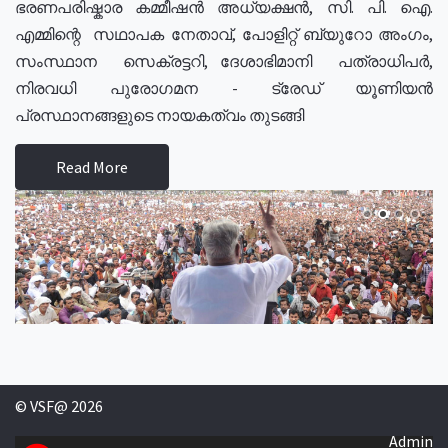
ഭരണപരിഷ്കാര കമ്മീഷൻ അധ്യക്ഷൻ, സി. പി. ഐ.
എമ്മിന്റെ സഥാപക നേതാവ്, പോളിറ്റ് ബ്യുറോ അംഗം,
സംസ്ഥാന സെക്രട്ടറി, ദേശാഭിമാനി പത്രാധിപർ,
നിരവധി പുരോഗമന - ട്രേഡ് യൂണിയൻ
പ്രസ്ഥാനങ്ങളുടെ നായകത്വം തുടങ്ങി
Read More
© VSF@ 2026
Admin