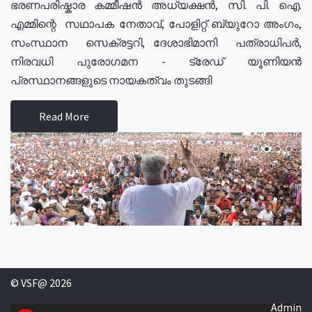
ഭരണപരിഷ്കാര കമ്മീഷൻ അധ്യക്ഷൻ, സി. പി. ഐ.
എമ്മിന്റെ സഥാപക നേതാവ്, പോളിറ്റ് ബ്യുറോ അംഗം,
സംസ്ഥാന സെക്രട്ടറി, ദേശാഭിമാനി പത്രാധിപർ,
നിരവധി പുരോഗമന - ട്രേഡ് യൂണിയൻ
പ്രസ്ഥാനങ്ങളുടെ നായകത്വം തുടങ്ങി
Read More
© VSF@ 2026
Admin