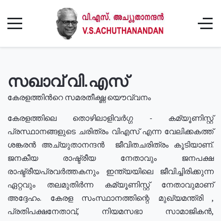
സഖാവ് വി.എസ്
കേരളത്തിൻറെ സമരതീക്ഷ്ണ യൌവ്വനം
കേരളത്തിലെ തൊഴിലാളിവർഗ്ഗ - കമ്യൂണിസ്റ്റ്
പ്രസ്ഥാനങ്ങളുടെ ചരിത്രം വിഎസ് എന്ന വേലിക്കകത്ത്
ശങ്കരൻ അച്യുതാനന്ദൻ ജീവിതചരിത്രം കൂടിയാണ്.
ജനകീയ രാഷ്ട്രീയ നേതാവും ജനപക്ഷ
രാഷ്ട്രീയപ്രവർത്തകനും ഇന്ത്യയിലെ ജീവിച്ചിരിക്കുന്ന
ഏറ്റവും തലമുതിർന്ന കമ്യൂണിസ്റ്റ് നേതാവുമാണ്
അദ്ദേഹം. കേരള സംസ്ഥാനത്തിന്റെ മുഖ്യമന്ത്രി ,
പ്രതിപക്ഷനേതാവ്, നിയമസഭാ സാമാജികൻ,