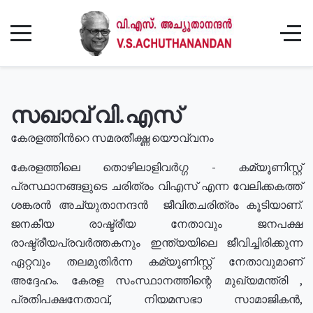
സഖാവ് വി.എസ്
കേരളത്തിൻറെ സമരതീക്ഷ്ണ യൌവ്വനം
കേരളത്തിലെ തൊഴിലാളിവർഗ്ഗ - കമ്യൂണിസ്റ്റ്
പ്രസ്ഥാനങ്ങളുടെ ചരിത്രം വിഎസ് എന്ന വേലിക്കകത്ത്
ശങ്കരൻ അച്യുതാനന്ദൻ ജീവിതചരിത്രം കൂടിയാണ്.
ജനകീയ രാഷ്ട്രീയ നേതാവും ജനപക്ഷ
രാഷ്ട്രീയപ്രവർത്തകനും ഇന്ത്യയിലെ ജീവിച്ചിരിക്കുന്ന
ഏറ്റവും തലമുതിർന്ന കമ്യൂണിസ്റ്റ് നേതാവുമാണ്
അദ്ദേഹം. കേരള സംസ്ഥാനത്തിന്റെ മുഖ്യമന്ത്രി ,
പ്രതിപക്ഷനേതാവ്, നിയമസഭാ സാമാജികൻ,