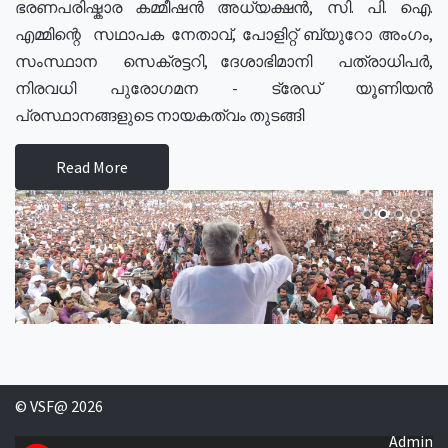
ഭരണപരിഷ്കാര കമ്മീഷൻ അധ്യക്ഷൻ, സി. പി. ഐ.
എമ്മിന്റെ സഥാപക നേതാവ്, പോളിറ്റ് ബ്യുറോ അംഗം,
സംസ്ഥാന സെക്രട്ടറി, ദേശാഭിമാനി പത്രാധിപർ,
നിരവധി പുരോഗമന - ട്രേഡ് യൂണിയൻ
പ്രസ്ഥാനങ്ങളുടെ നായകത്വം തുടങ്ങി
Read More
© VSF@ 2026
Admin