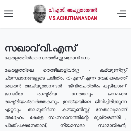
സഖാവ് വി.എസ്
കേരളത്തിൻറെ സമരതീക്ഷ്ണ യൌവ്വനം
കേരളത്തിലെ തൊഴിലാളിവർഗ്ഗ - കമ്യൂണിസ്റ്റ്
പ്രസ്ഥാനങ്ങളുടെ ചരിത്രം വിഎസ് എന്ന വേലിക്കകത്ത്
ശങ്കരൻ അച്യുതാനന്ദൻ ജീവിതചരിത്രം കൂടിയാണ്.
ജനകീയ രാഷ്ട്രീയ നേതാവും ജനപക്ഷ
രാഷ്ട്രീയപ്രവർത്തകനും ഇന്ത്യയിലെ ജീവിച്ചിരിക്കുന്ന
ഏറ്റവും തലമുതിർന്ന കമ്യൂണിസ്റ്റ് നേതാവുമാണ്
അദ്ദേഹം. കേരള സംസ്ഥാനത്തിന്റെ മുഖ്യമന്ത്രി ,
പ്രതിപക്ഷനേതാവ്, നിയമസഭാ സാമാജികൻ,