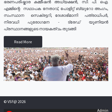
ഭരണപരിഷ്കാര കമ്മീഷൻ അധ്യക്ഷൻ, സി. പി. ഐ.
എമ്മിന്റെ സഥാപക നേതാവ്, പോളിറ്റ് ബ്യുറോ അംഗം,
സംസ്ഥാന സെക്രട്ടറി, ദേശാഭിമാനി പത്രാധിപർ,
നിരവധി പുരോഗമന - ട്രേഡ് യൂണിയൻ
പ്രസ്ഥാനങ്ങളുടെ നായകത്വം തുടങ്ങി
Read More
© VSF@ 2026
Admin