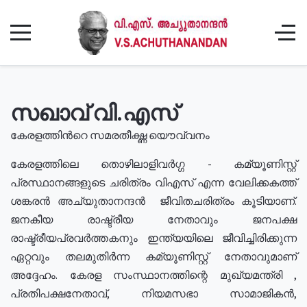
സഖാവ് വി.എസ്
കേരളത്തിൻറെ സമരതീക്ഷ്ണ യൌവ്വനം
കേരളത്തിലെ തൊഴിലാളിവർഗ്ഗ - കമ്യൂണിസ്റ്റ്
പ്രസ്ഥാനങ്ങളുടെ ചരിത്രം വിഎസ് എന്ന വേലിക്കകത്ത്
ശങ്കരൻ അച്യുതാനന്ദൻ ജീവിതചരിത്രം കൂടിയാണ്.
ജനകീയ രാഷ്ട്രീയ നേതാവും ജനപക്ഷ
രാഷ്ട്രീയപ്രവർത്തകനും ഇന്ത്യയിലെ ജീവിച്ചിരിക്കുന്ന
ഏറ്റവും തലമുതിർന്ന കമ്യൂണിസ്റ്റ് നേതാവുമാണ്
അദ്ദേഹം. കേരള സംസ്ഥാനത്തിന്റെ മുഖ്യമന്ത്രി ,
പ്രതിപക്ഷനേതാവ്, നിയമസഭാ സാമാജികൻ,