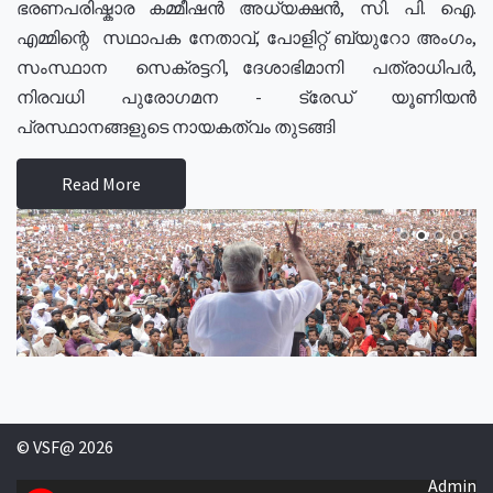
ഭരണപരിഷ്കാര കമ്മീഷൻ അധ്യക്ഷൻ, സി. പി. ഐ.
എമ്മിന്റെ സഥാപക നേതാവ്, പോളിറ്റ് ബ്യുറോ അംഗം,
സംസ്ഥാന സെക്രട്ടറി, ദേശാഭിമാനി പത്രാധിപർ,
നിരവധി പുരോഗമന - ട്രേഡ് യൂണിയൻ
പ്രസ്ഥാനങ്ങളുടെ നായകത്വം തുടങ്ങി
Read More
© VSF@ 2026
Admin