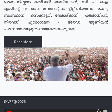
ഭരണപരിഷ്കാര കമ്മീഷൻ അധ്യക്ഷൻ, സി. പി. ഐ.
എമ്മിന്റെ സഥാപക നേതാവ്, പോളിറ്റ് ബ്യുറോ അംഗം,
സംസ്ഥാന സെക്രട്ടറി, ദേശാഭിമാനി പത്രാധിപർ,
നിരവധി പുരോഗമന - ട്രേഡ് യൂണിയൻ
പ്രസ്ഥാനങ്ങളുടെ നായകത്വം തുടങ്ങി
Read More
© VSF@ 2026
Admin