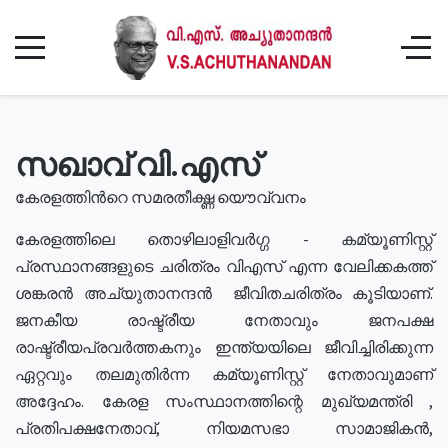
സഖാവ് വി.എസ്
കേരളത്തിൻറെ സമരതീക്ഷ്ണ യൌവ്വനം
കേരളത്തിലെ തൊഴിലാളിവർഗ്ഗ - കമ്യൂണിസ്റ്റ്
പ്രസ്ഥാനങ്ങളുടെ ചരിത്രം വിഎസ് എന്ന വേലിക്കകത്ത്
ശങ്കരൻ അച്യുതാനന്ദൻ ജീവിതചരിത്രം കൂടിയാണ്.
ജനകീയ രാഷ്ട്രീയ നേതാവും ജനപക്ഷ
രാഷ്ട്രീയപ്രവർത്തകനും ഇന്ത്യയിലെ ജീവിച്ചിരിക്കുന്ന
ഏറ്റവും തലമുതിർന്ന കമ്യൂണിസ്റ്റ് നേതാവുമാണ്
അദ്ദേഹം. കേരള സംസ്ഥാനത്തിന്റെ മുഖ്യമന്ത്രി ,
പ്രതിപക്ഷനേതാവ്, നിയമസഭാ സാമാജികൻ,