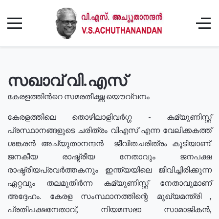
സഖാവ് വി.എസ്
കേരളത്തിൻറെ സമരതീക്ഷ്ണ യൌവ്വനം
കേരളത്തിലെ തൊഴിലാളിവർഗ്ഗ - കമ്യൂണിസ്റ്റ്
പ്രസ്ഥാനങ്ങളുടെ ചരിത്രം വിഎസ് എന്ന വേലിക്കകത്ത്
ശങ്കരൻ അച്യുതാനന്ദൻ ജീവിതചരിത്രം കൂടിയാണ്.
ജനകീയ രാഷ്ട്രീയ നേതാവും ജനപക്ഷ
രാഷ്ട്രീയപ്രവർത്തകനും ഇന്ത്യയിലെ ജീവിച്ചിരിക്കുന്ന
ഏറ്റവും തലമുതിർന്ന കമ്യൂണിസ്റ്റ് നേതാവുമാണ്
അദ്ദേഹം. കേരള സംസ്ഥാനത്തിന്റെ മുഖ്യമന്ത്രി ,
പ്രതിപക്ഷനേതാവ്, നിയമസഭാ സാമാജികൻ,