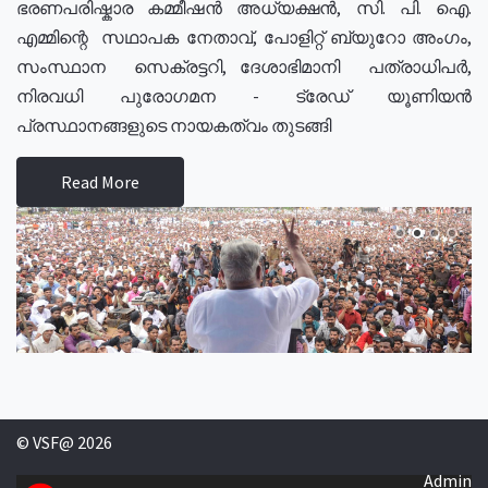
ഭരണപരിഷ്കാര കമ്മീഷൻ അധ്യക്ഷൻ, സി. പി. ഐ.
എമ്മിന്റെ സഥാപക നേതാവ്, പോളിറ്റ് ബ്യുറോ അംഗം,
സംസ്ഥാന സെക്രട്ടറി, ദേശാഭിമാനി പത്രാധിപർ,
നിരവധി പുരോഗമന - ട്രേഡ് യൂണിയൻ
പ്രസ്ഥാനങ്ങളുടെ നായകത്വം തുടങ്ങി
Read More
© VSF@ 2026
Admin