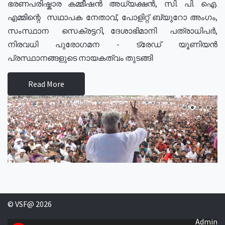
ഭരണപരിഷ്കാര കമ്മീഷൻ അധ്യക്ഷൻ, സി. പി. ഐ.
എമ്മിന്റെ സഥാപക നേതാവ്, പോളിറ്റ് ബ്യുറോ അംഗം,
സംസ്ഥാന സെക്രട്ടറി, ദേശാഭിമാനി പത്രാധിപർ,
നിരവധി പുരോഗമന - ട്രേഡ് യൂണിയൻ
പ്രസ്ഥാനങ്ങളുടെ നായകത്വം തുടങ്ങി
Read More
© VSF@ 2026
Admin