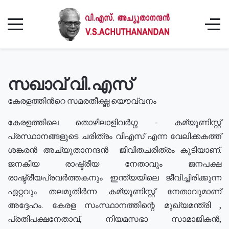
സഖാവ് വി.എസ്
കേരളത്തിൻറെ സമരതീക്ഷ്ണ യൌവ്വനം
കേരളത്തിലെ തൊഴിലാളിവർഗ്ഗ - കമ്യൂണിസ്റ്റ്
പ്രസ്ഥാനങ്ങളുടെ ചരിത്രം വിഎസ് എന്ന വേലിക്കകത്ത്
ശങ്കരൻ അച്യുതാനന്ദൻ ജീവിതചരിത്രം കൂടിയാണ്.
ജനകീയ രാഷ്ട്രീയ നേതാവും ജനപക്ഷ
രാഷ്ട്രീയപ്രവർത്തകനും ഇന്ത്യയിലെ ജീവിച്ചിരിക്കുന്ന
ഏറ്റവും തലമുതിർന്ന കമ്യൂണിസ്റ്റ് നേതാവുമാണ്
അദ്ദേഹം. കേരള സംസ്ഥാനത്തിന്റെ മുഖ്യമന്ത്രി ,
പ്രതിപക്ഷനേതാവ്, നിയമസഭാ സാമാജികൻ,