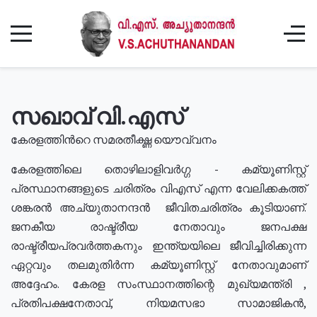
സഖാവ് വി.എസ്
കേരളത്തിൻറെ സമരതീക്ഷ്ണ യൌവ്വനം
കേരളത്തിലെ തൊഴിലാളിവർഗ്ഗ - കമ്യൂണിസ്റ്റ്
പ്രസ്ഥാനങ്ങളുടെ ചരിത്രം വിഎസ് എന്ന വേലിക്കകത്ത്
ശങ്കരൻ അച്യുതാനന്ദൻ ജീവിതചരിത്രം കൂടിയാണ്.
ജനകീയ രാഷ്ട്രീയ നേതാവും ജനപക്ഷ
രാഷ്ട്രീയപ്രവർത്തകനും ഇന്ത്യയിലെ ജീവിച്ചിരിക്കുന്ന
ഏറ്റവും തലമുതിർന്ന കമ്യൂണിസ്റ്റ് നേതാവുമാണ്
അദ്ദേഹം. കേരള സംസ്ഥാനത്തിന്റെ മുഖ്യമന്ത്രി ,
പ്രതിപക്ഷനേതാവ്, നിയമസഭാ സാമാജികൻ,