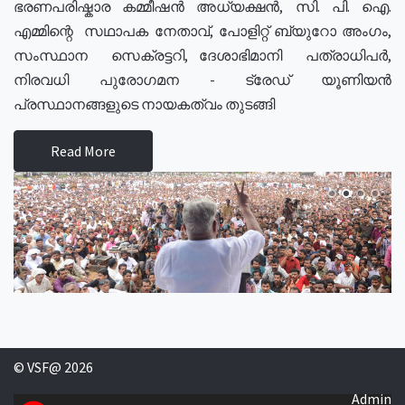
ഭരണപരിഷ്കാര കമ്മീഷൻ അധ്യക്ഷൻ, സി. പി. ഐ.
എമ്മിന്റെ സഥാപക നേതാവ്, പോളിറ്റ് ബ്യുറോ അംഗം,
സംസ്ഥാന സെക്രട്ടറി, ദേശാഭിമാനി പത്രാധിപർ,
നിരവധി പുരോഗമന - ട്രേഡ് യൂണിയൻ
പ്രസ്ഥാനങ്ങളുടെ നായകത്വം തുടങ്ങി
Read More
© VSF@ 2026
Admin