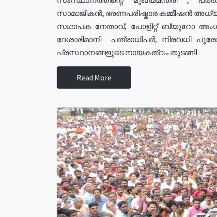
സാമാജികൻ, ഭരണപരിഷ്കാര കമ്മീഷൻ അധ്യക്
സഥാപക നേതാവ്, പോളിറ്റ് ബ്യുറോ അംഗ
ദേശാഭിമാനി പത്രാധിപർ, നിരവധി പു
പ്രസ്ഥാനങ്ങളുടെ നായകത്വം തുടങ്ങി
Read More