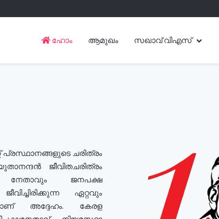
ഹോം
ആമുഖം
സഖാവ് വിഎസ്
് പ്രസ്ഥാനങ്ങളുടെ ചരിത്രം
യുതാനന്ദൻ ജീവിതചരിത്രം
യ നേതാവും ജനപക്ഷ
വിച്ചിരിക്കുന്ന ഏറ്റവും
ുമാണ് അദ്ദേഹം. കേരള
രതിപക്ഷനേതാവ്, നിയമസഭാ