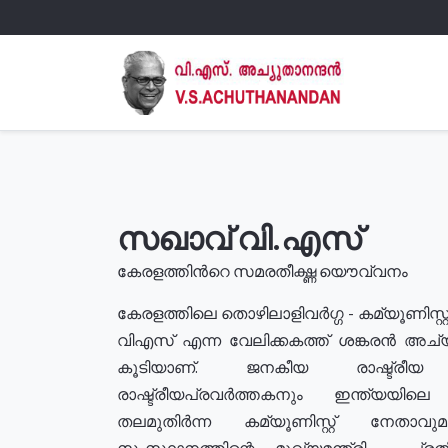
സഖാവ് വി.എസ്
കേരളത്തിൻറെ സമരതീക്ഷ്ണ യൌവ്വനം
കേരളത്തിലെ തൊഴിലാളിവർഗ്ഗ - കമ്യൂണിസ്റ്റ
വിഎസ് എന്ന വേലിക്കകത്ത് ശങ്കരൻ അച്
കൂടിയാണ്. ജനകീയ രാഷ്ട്രീ
രാഷ്ട്രീയപ്രവർത്തകനും ഇന്ത്യയിലെ ജീ
തലമുതിർന്ന കമ്യൂണിസ്റ്റ് നേതാവ
സംസ്ഥാനത്തിന്റെ മുഖ്യമന്ത്രി , പ്