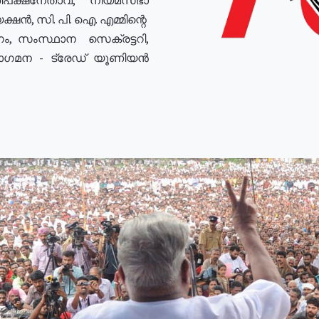
ഷൻ, സി. പി. ഐ. എമ്മിന്റെ
ം, സംസ്ഥാന സെക്രട്ടറി,
രോഗമന - ട്രേഡ് യൂണിയൻ