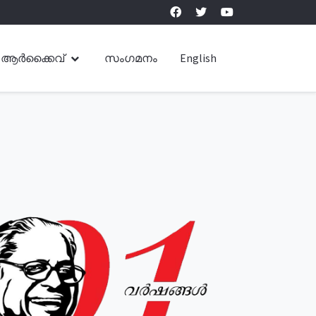
ആർക്കൈവ്
സംഗമനം
English