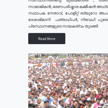
സാമാജികൻ, ഭരണപരിഷ്കാര കമ്മീഷൻ അധ്യക്
സഥാപക നേതാവ്, പോളിറ്റ് ബ്യുറോ അംഗ
ദേശാഭിമാനി പത്രാധിപർ, നിരവധി പു
പ്രസ്ഥാനങ്ങളുടെ നായകത്വം തുടങ്ങി
Read More