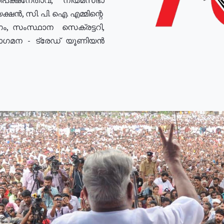
ഷൻ, സി. പി. ഐ. എമ്മിന്റെ
ം, സംസ്ഥാന സെക്രട്ടറി,
രോഗമന - ട്രേഡ് യൂണിയൻ