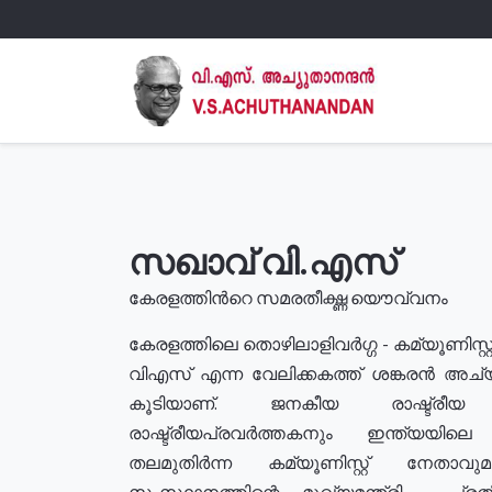
സഖാവ് വി.എസ്
കേരളത്തിൻറെ സമരതീക്ഷ്ണ യൌവ്വനം
കേരളത്തിലെ തൊഴിലാളിവർഗ്ഗ - കമ്യൂണിസ്റ്റ
വിഎസ് എന്ന വേലിക്കകത്ത് ശങ്കരൻ അച്
കൂടിയാണ്. ജനകീയ രാഷ്ട്രീ
രാഷ്ട്രീയപ്രവർത്തകനും ഇന്ത്യയിലെ ജീ
തലമുതിർന്ന കമ്യൂണിസ്റ്റ് നേതാവ
സംസ്ഥാനത്തിന്റെ മുഖ്യമന്ത്രി , പ്