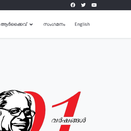
ആർക്കൈവ്
സംഗമനം
English