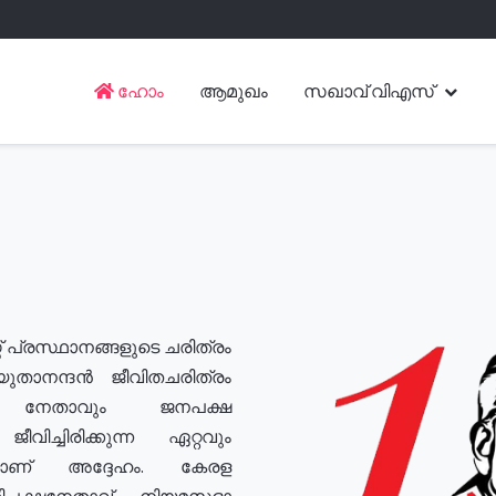
ഹോം
ആമുഖം
സഖാവ് വിഎസ്
് പ്രസ്ഥാനങ്ങളുടെ ചരിത്രം
യുതാനന്ദൻ ജീവിതചരിത്രം
യ നേതാവും ജനപക്ഷ
വിച്ചിരിക്കുന്ന ഏറ്റവും
ുമാണ് അദ്ദേഹം. കേരള
രതിപക്ഷനേതാവ്, നിയമസഭാ