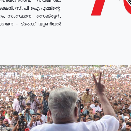
ഷൻ, സി. പി. ഐ. എമ്മിന്റെ
ം, സംസ്ഥാന സെക്രട്ടറി,
രോഗമന - ട്രേഡ് യൂണിയൻ