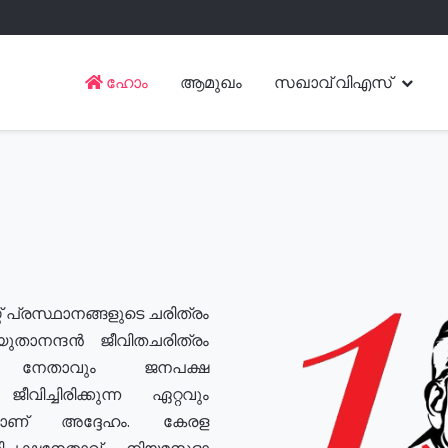
ഹോം
ആമുഖം
സഖാവ് വിഎസ്
് പ്രസ്ഥാനങ്ങളുടെ ചരിത്രം
യുതാനന്ദൻ ജീവിതചരിത്രം
യ നേതാവും ജനപക്ഷ
വിച്ചിരിക്കുന്ന ഏറ്റവും
ുമാണ് അദ്ദേഹം. കേരള
രതിപക്ഷനേതാവ്, നിയമസഭാ