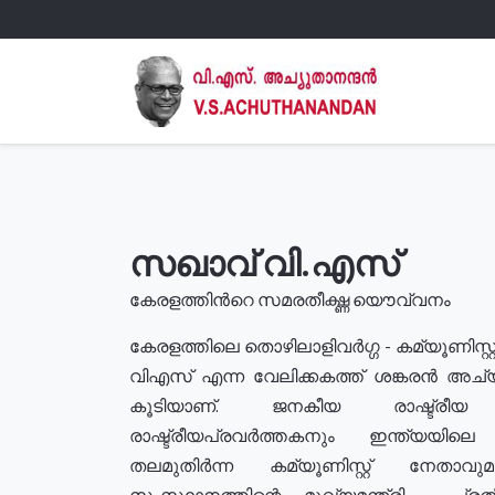
സഖാവ് വി.എസ്
കേരളത്തിൻറെ സമരതീക്ഷ്ണ യൌവ്വനം
കേരളത്തിലെ തൊഴിലാളിവർഗ്ഗ - കമ്യൂണിസ്റ്റ
വിഎസ് എന്ന വേലിക്കകത്ത് ശങ്കരൻ അച്
കൂടിയാണ്. ജനകീയ രാഷ്ട്രീ
രാഷ്ട്രീയപ്രവർത്തകനും ഇന്ത്യയിലെ ജീ
തലമുതിർന്ന കമ്യൂണിസ്റ്റ് നേതാവ
സംസ്ഥാനത്തിന്റെ മുഖ്യമന്ത്രി , പ്