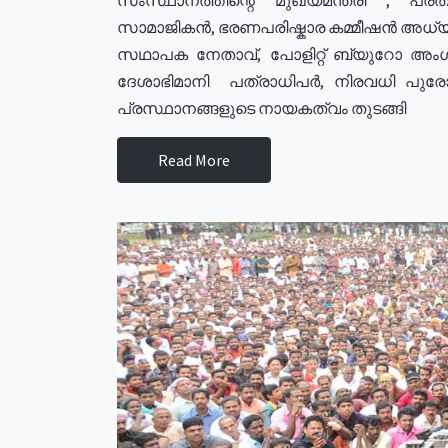
സാമാജികൻ, ഭരണപരിഷ്കാര കമ്മീഷൻ അധ്യക്
സഥാപക നേതാവ്, പോളിറ്റ് ബ്യുറോ അംഗ
ദേശാഭിമാനി പത്രാധിപർ, നിരവധി പു
പ്രസ്ഥാനങ്ങളുടെ നായകത്വം തുടങ്ങി
Read More