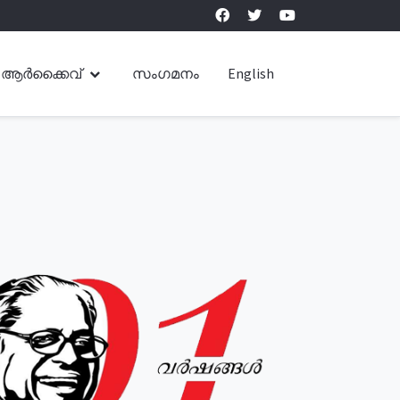
ആർക്കൈവ്
സംഗമനം
English