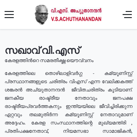
സഖാവ് വി.എസ്
കേരളത്തിൻറെ സമരതീക്ഷ്ണ യൌവ്വനം
കേരളത്തിലെ തൊഴിലാളിവർഗ്ഗ - കമ്യൂണിസ്റ്റ്
പ്രസ്ഥാനങ്ങളുടെ ചരിത്രം വിഎസ് എന്ന വേലിക്കകത്ത്
ശങ്കരൻ അച്യുതാനന്ദൻ ജീവിതചരിത്രം കൂടിയാണ്.
ജനകീയ രാഷ്ട്രീയ നേതാവും ജനപക്ഷ
രാഷ്ട്രീയപ്രവർത്തകനും ഇന്ത്യയിലെ ജീവിച്ചിരിക്കുന്ന
ഏറ്റവും തലമുതിർന്ന കമ്യൂണിസ്റ്റ് നേതാവുമാണ്
അദ്ദേഹം. കേരള സംസ്ഥാനത്തിന്റെ മുഖ്യമന്ത്രി ,
പ്രതിപക്ഷനേതാവ്, നിയമസഭാ സാമാജികൻ,