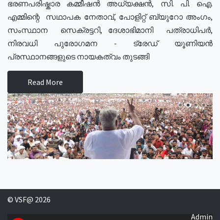
ഭരണപരിഷ്കാര കമ്മീഷൻ അധ്യക്ഷൻ, സി. പി. ഐ.
എമ്മിന്റെ സഥാപക നേതാവ്, പോളിറ്റ് ബ്യുറോ അംഗം,
സംസ്ഥാന സെക്രട്ടറി, ദേശാഭിമാനി പത്രാധിപർ,
നിരവധി പുരോഗമന - ട്രേഡ് യൂണിയൻ
പ്രസ്ഥാനങ്ങളുടെ നായകത്വം തുടങ്ങി
Read More
© VSF@ 2026
Admin