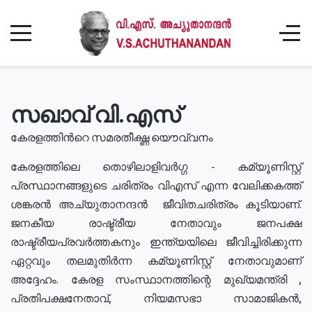
സഖാവ് വി.എസ്
കേരളത്തിൻറെ സമരതീക്ഷ്ണ യൌവ്വനം
കേരളത്തിലെ തൊഴിലാളിവർഗ്ഗ - കമ്യൂണിസ്റ്റ്
പ്രസ്ഥാനങ്ങളുടെ ചരിത്രം വിഎസ് എന്ന വേലിക്കകത്ത്
ശങ്കരൻ അച്യുതാനന്ദൻ ജീവിതചരിത്രം കൂടിയാണ്.
ജനകീയ രാഷ്ട്രീയ നേതാവും ജനപക്ഷ
രാഷ്ട്രീയപ്രവർത്തകനും ഇന്ത്യയിലെ ജീവിച്ചിരിക്കുന്ന
ഏറ്റവും തലമുതിർന്ന കമ്യൂണിസ്റ്റ് നേതാവുമാണ്
അദ്ദേഹം. കേരള സംസ്ഥാനത്തിന്റെ മുഖ്യമന്ത്രി ,
പ്രതിപക്ഷനേതാവ്, നിയമസഭാ സാമാജികൻ,