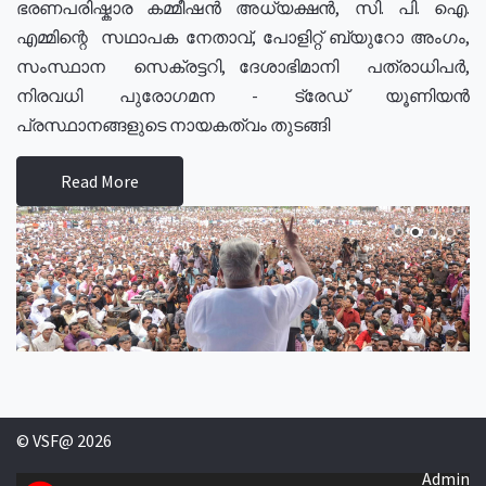
ഭരണപരിഷ്കാര കമ്മീഷൻ അധ്യക്ഷൻ, സി. പി. ഐ.
എമ്മിന്റെ സഥാപക നേതാവ്, പോളിറ്റ് ബ്യുറോ അംഗം,
സംസ്ഥാന സെക്രട്ടറി, ദേശാഭിമാനി പത്രാധിപർ,
നിരവധി പുരോഗമന - ട്രേഡ് യൂണിയൻ
പ്രസ്ഥാനങ്ങളുടെ നായകത്വം തുടങ്ങി
Read More
© VSF@ 2026
Admin