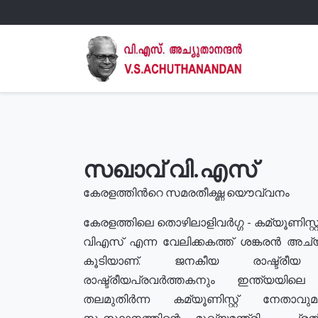
സഖാവ് വി.എസ്
കേരളത്തിൻറെ സമരതീക്ഷ്ണ യൌവ്വനം
കേരളത്തിലെ തൊഴിലാളിവർഗ്ഗ - കമ്യൂണിസ്റ്റ
വിഎസ് എന്ന വേലിക്കകത്ത് ശങ്കരൻ അച്
കൂടിയാണ്. ജനകീയ രാഷ്ട്രീ
രാഷ്ട്രീയപ്രവർത്തകനും ഇന്ത്യയിലെ ജീ
തലമുതിർന്ന കമ്യൂണിസ്റ്റ് നേതാവ
സംസ്ഥാനത്തിന്റെ മുഖ്യമന്ത്രി , പ്