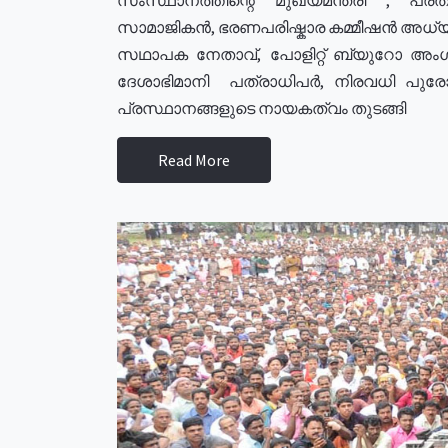
സാമാജികൻ, ഭരണപരിഷ്കാര കമ്മീഷൻ അധ്യക്
സഥാപക നേതാവ്, പോളിറ്റ് ബ്യുറോ അംഗ
ദേശാഭിമാനി പത്രാധിപർ, നിരവധി പു
പ്രസ്ഥാനങ്ങളുടെ നായകത്വം തുടങ്ങി
Read More