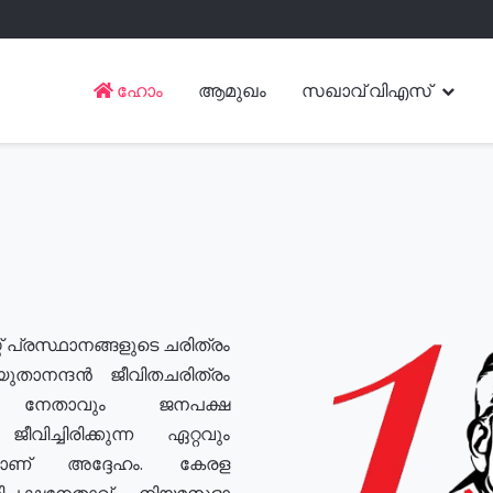
ഹോം
ആമുഖം
സഖാവ് വിഎസ്
് പ്രസ്ഥാനങ്ങളുടെ ചരിത്രം
യുതാനന്ദൻ ജീവിതചരിത്രം
യ നേതാവും ജനപക്ഷ
വിച്ചിരിക്കുന്ന ഏറ്റവും
ുമാണ് അദ്ദേഹം. കേരള
രതിപക്ഷനേതാവ്, നിയമസഭാ