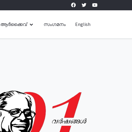
ആർക്കൈവ്
സംഗമനം
English