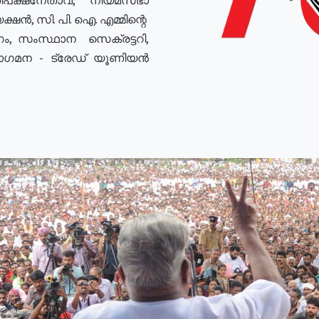
ഷൻ, സി. പി. ഐ. എമ്മിന്റെ
ം, സംസ്ഥാന സെക്രട്ടറി,
രോഗമന - ട്രേഡ് യൂണിയൻ