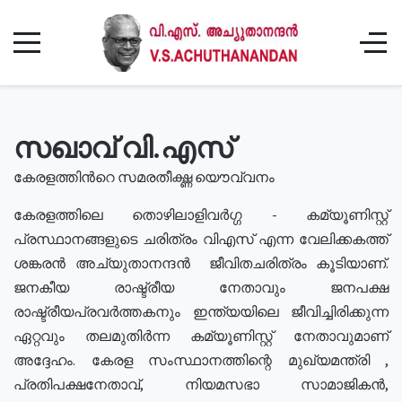
സഖാവ് വി.എസ്
കേരളത്തിൻറെ സമരതീക്ഷ്ണ യൌവ്വനം
കേരളത്തിലെ തൊഴിലാളിവർഗ്ഗ - കമ്യൂണിസ്റ്റ്
പ്രസ്ഥാനങ്ങളുടെ ചരിത്രം വിഎസ് എന്ന വേലിക്കകത്ത്
ശങ്കരൻ അച്യുതാനന്ദൻ ജീവിതചരിത്രം കൂടിയാണ്.
ജനകീയ രാഷ്ട്രീയ നേതാവും ജനപക്ഷ
രാഷ്ട്രീയപ്രവർത്തകനും ഇന്ത്യയിലെ ജീവിച്ചിരിക്കുന്ന
ഏറ്റവും തലമുതിർന്ന കമ്യൂണിസ്റ്റ് നേതാവുമാണ്
അദ്ദേഹം. കേരള സംസ്ഥാനത്തിന്റെ മുഖ്യമന്ത്രി ,
പ്രതിപക്ഷനേതാവ്, നിയമസഭാ സാമാജികൻ,