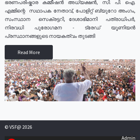
ഭരണപരിഷ്കാര കമ്മീഷൻ അധ്യക്ഷൻ, സി. പി. ഐ.
എമ്മിന്റെ സഥാപക നേതാവ്, പോളിറ്റ് ബ്യുറോ അംഗം,
സംസ്ഥാന സെക്രട്ടറി, ദേശാഭിമാനി പത്രാധിപർ,
നിരവധി പുരോഗമന - ട്രേഡ് യൂണിയൻ
പ്രസ്ഥാനങ്ങളുടെ നായകത്വം തുടങ്ങി
Read More
© VSF@ 2026
Admin