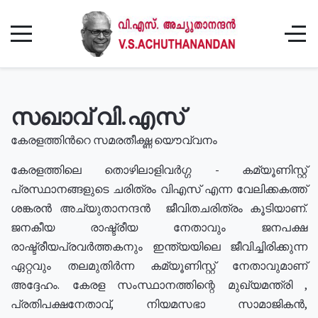
സഖാവ് വി.എസ്
കേരളത്തിൻറെ സമരതീക്ഷ്ണ യൌവ്വനം
കേരളത്തിലെ തൊഴിലാളിവർഗ്ഗ - കമ്യൂണിസ്റ്റ്
പ്രസ്ഥാനങ്ങളുടെ ചരിത്രം വിഎസ് എന്ന വേലിക്കകത്ത്
ശങ്കരൻ അച്യുതാനന്ദൻ ജീവിതചരിത്രം കൂടിയാണ്.
ജനകീയ രാഷ്ട്രീയ നേതാവും ജനപക്ഷ
രാഷ്ട്രീയപ്രവർത്തകനും ഇന്ത്യയിലെ ജീവിച്ചിരിക്കുന്ന
ഏറ്റവും തലമുതിർന്ന കമ്യൂണിസ്റ്റ് നേതാവുമാണ്
അദ്ദേഹം. കേരള സംസ്ഥാനത്തിന്റെ മുഖ്യമന്ത്രി ,
പ്രതിപക്ഷനേതാവ്, നിയമസഭാ സാമാജികൻ,