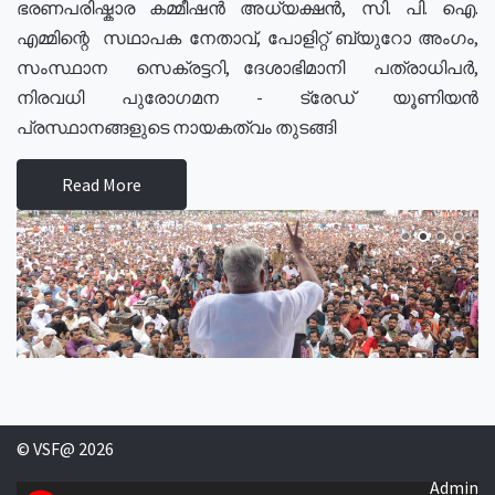
ഭരണപരിഷ്കാര കമ്മീഷൻ അധ്യക്ഷൻ, സി. പി. ഐ.
എമ്മിന്റെ സഥാപക നേതാവ്, പോളിറ്റ് ബ്യുറോ അംഗം,
സംസ്ഥാന സെക്രട്ടറി, ദേശാഭിമാനി പത്രാധിപർ,
നിരവധി പുരോഗമന - ട്രേഡ് യൂണിയൻ
പ്രസ്ഥാനങ്ങളുടെ നായകത്വം തുടങ്ങി
Read More
© VSF@ 2026
Admin