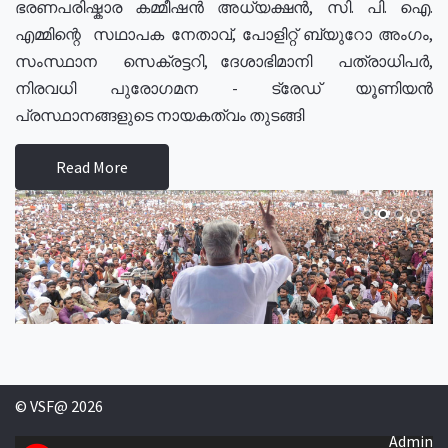
ഭരണപരിഷ്കാര കമ്മീഷൻ അധ്യക്ഷൻ, സി. പി. ഐ.
എമ്മിന്റെ സഥാപക നേതാവ്, പോളിറ്റ് ബ്യുറോ അംഗം,
സംസ്ഥാന സെക്രട്ടറി, ദേശാഭിമാനി പത്രാധിപർ,
നിരവധി പുരോഗമന - ട്രേഡ് യൂണിയൻ
പ്രസ്ഥാനങ്ങളുടെ നായകത്വം തുടങ്ങി
Read More
© VSF@ 2026
Admin