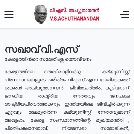
സഖാവ് വി.എസ്
കേരളത്തിൻറെ സമരതീക്ഷ്ണ യൌവ്വനം
കേരളത്തിലെ തൊഴിലാളിവർഗ്ഗ - കമ്യൂണിസ്റ്റ്
പ്രസ്ഥാനങ്ങളുടെ ചരിത്രം വിഎസ് എന്ന വേലിക്കകത്ത്
ശങ്കരൻ അച്യുതാനന്ദൻ ജീവിതചരിത്രം കൂടിയാണ്.
ജനകീയ രാഷ്ട്രീയ നേതാവും ജനപക്ഷ
രാഷ്ട്രീയപ്രവർത്തകനും ഇന്ത്യയിലെ ജീവിച്ചിരിക്കുന്ന
ഏറ്റവും തലമുതിർന്ന കമ്യൂണിസ്റ്റ് നേതാവുമാണ്
അദ്ദേഹം. കേരള സംസ്ഥാനത്തിന്റെ മുഖ്യമന്ത്രി ,
പ്രതിപക്ഷനേതാവ്, നിയമസഭാ സാമാജികൻ,