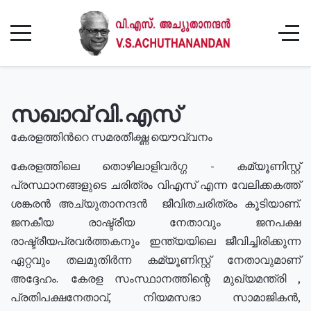
സഖാവ് വി.എസ്
കേരളത്തിൻറെ സമരതീക്ഷ്ണ യൌവ്വനം
കേരളത്തിലെ തൊഴിലാളിവർഗ്ഗ - കമ്യൂണിസ്റ്റ്
പ്രസ്ഥാനങ്ങളുടെ ചരിത്രം വിഎസ് എന്ന വേലിക്കകത്ത്
ശങ്കരൻ അച്യുതാനന്ദൻ ജീവിതചരിത്രം കൂടിയാണ്.
ജനകീയ രാഷ്ട്രീയ നേതാവും ജനപക്ഷ
രാഷ്ട്രീയപ്രവർത്തകനും ഇന്ത്യയിലെ ജീവിച്ചിരിക്കുന്ന
ഏറ്റവും തലമുതിർന്ന കമ്യൂണിസ്റ്റ് നേതാവുമാണ്
അദ്ദേഹം. കേരള സംസ്ഥാനത്തിന്റെ മുഖ്യമന്ത്രി ,
പ്രതിപക്ഷനേതാവ്, നിയമസഭാ സാമാജികൻ,