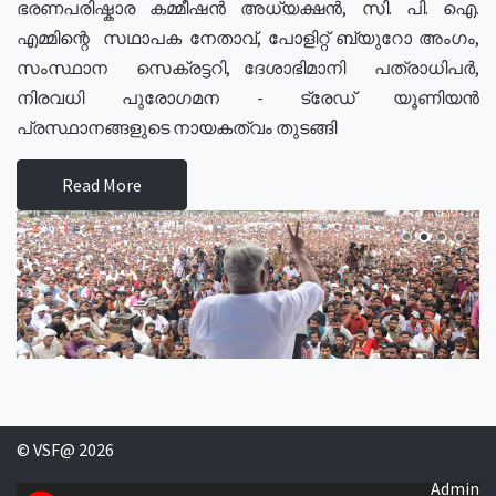
ഭരണപരിഷ്കാര കമ്മീഷൻ അധ്യക്ഷൻ, സി. പി. ഐ.
എമ്മിന്റെ സഥാപക നേതാവ്, പോളിറ്റ് ബ്യുറോ അംഗം,
സംസ്ഥാന സെക്രട്ടറി, ദേശാഭിമാനി പത്രാധിപർ,
നിരവധി പുരോഗമന - ട്രേഡ് യൂണിയൻ
പ്രസ്ഥാനങ്ങളുടെ നായകത്വം തുടങ്ങി
Read More
© VSF@ 2026
Admin