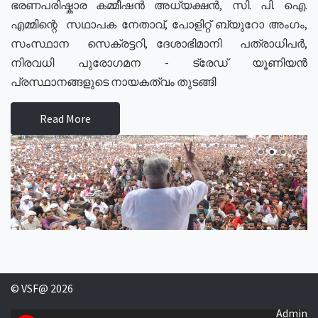
ഭരണപരിഷ്കാര കമ്മീഷൻ അധ്യക്ഷൻ, സി. പി. ഐ.
എമ്മിന്റെ സഥാപക നേതാവ്, പോളിറ്റ് ബ്യുറോ അംഗം,
സംസ്ഥാന സെക്രട്ടറി, ദേശാഭിമാനി പത്രാധിപർ,
നിരവധി പുരോഗമന - ട്രേഡ് യൂണിയൻ
പ്രസ്ഥാനങ്ങളുടെ നായകത്വം തുടങ്ങി
Read More
© VSF@ 2026
Admin