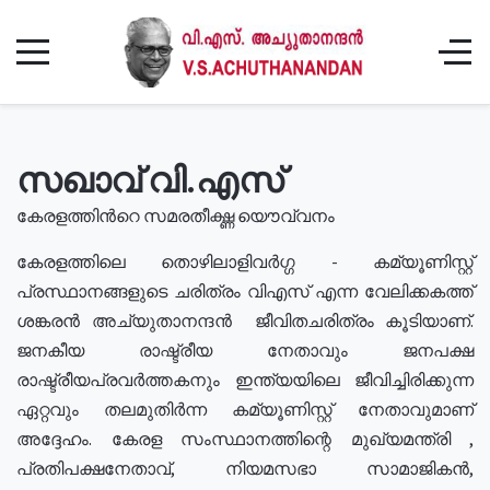
സഖാവ് വി.എസ്
കേരളത്തിൻറെ സമരതീക്ഷ്ണ യൌവ്വനം
കേരളത്തിലെ തൊഴിലാളിവർഗ്ഗ - കമ്യൂണിസ്റ്റ്
പ്രസ്ഥാനങ്ങളുടെ ചരിത്രം വിഎസ് എന്ന വേലിക്കകത്ത്
ശങ്കരൻ അച്യുതാനന്ദൻ ജീവിതചരിത്രം കൂടിയാണ്.
ജനകീയ രാഷ്ട്രീയ നേതാവും ജനപക്ഷ
രാഷ്ട്രീയപ്രവർത്തകനും ഇന്ത്യയിലെ ജീവിച്ചിരിക്കുന്ന
ഏറ്റവും തലമുതിർന്ന കമ്യൂണിസ്റ്റ് നേതാവുമാണ്
അദ്ദേഹം. കേരള സംസ്ഥാനത്തിന്റെ മുഖ്യമന്ത്രി ,
പ്രതിപക്ഷനേതാവ്, നിയമസഭാ സാമാജികൻ,