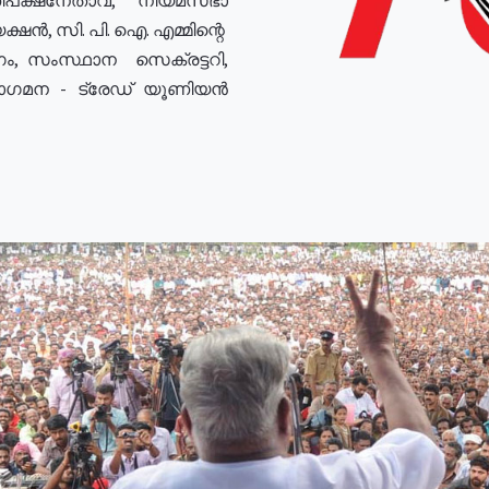
ഷൻ, സി. പി. ഐ. എമ്മിന്റെ
ം, സംസ്ഥാന സെക്രട്ടറി,
രോഗമന - ട്രേഡ് യൂണിയൻ