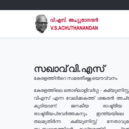
സഖാവ് വി.എസ്
കേരളത്തിൻറെ സമരതീക്ഷ്ണ യൌവ്വനം
കേരളത്തിലെ തൊഴിലാളിവർഗ്ഗ - കമ്യൂണിസ്റ്റ
വിഎസ് എന്ന വേലിക്കകത്ത് ശങ്കരൻ അച്
കൂടിയാണ്. ജനകീയ രാഷ്ട്രീ
രാഷ്ട്രീയപ്രവർത്തകനും ഇന്ത്യയിലെ ജീ
തലമുതിർന്ന കമ്യൂണിസ്റ്റ് നേതാവ
സംസ്ഥാനത്തിന്റെ മുഖ്യമന്ത്രി , പ്