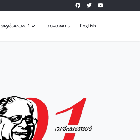
ആർക്കൈവ്
സംഗമനം
English