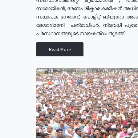
സാമാജികൻ, ഭരണപരിഷ്കാര കമ്മീഷൻ അധ്യക്
സഥാപക നേതാവ്, പോളിറ്റ് ബ്യുറോ അംഗ
ദേശാഭിമാനി പത്രാധിപർ, നിരവധി പു
പ്രസ്ഥാനങ്ങളുടെ നായകത്വം തുടങ്ങി
Read More