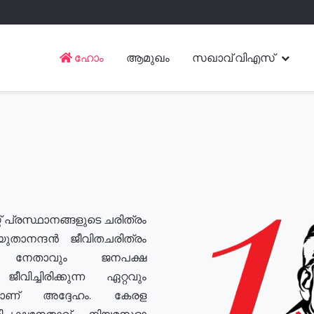
ഹോം
ആമുഖം
സഖാവ് വിഎസ്
് പ്രസ്ഥാനങ്ങളുടെ ചരിത്രം
യുതാനന്ദൻ ജീവിതചരിത്രം
യ നേതാവും ജനപക്ഷ
വിച്ചിരിക്കുന്ന ഏറ്റവും
ുമാണ് അദ്ദേഹം. കേരള
രതിപക്ഷനേതാവ്, നിയമസഭാ