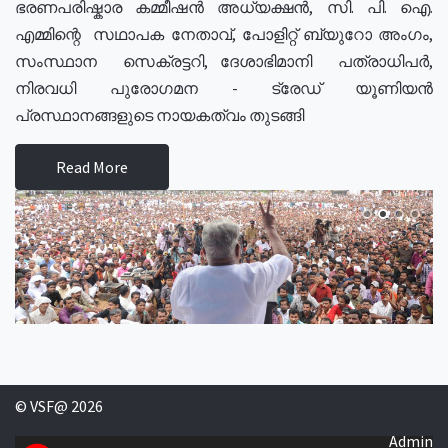
ഭരണപരിഷ്കാര കമ്മീഷൻ അധ്യക്ഷൻ, സി. പി. ഐ.
എമ്മിന്റെ സഥാപക നേതാവ്, പോളിറ്റ് ബ്യുറോ അംഗം,
സംസ്ഥാന സെക്രട്ടറി, ദേശാഭിമാനി പത്രാധിപർ,
നിരവധി പുരോഗമന - ട്രേഡ് യൂണിയൻ
പ്രസ്ഥാനങ്ങളുടെ നായകത്വം തുടങ്ങി
Read More
© VSF@ 2026
Admin