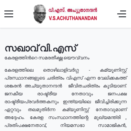
സഖാവ് വി.എസ്
കേരളത്തിൻറെ സമരതീക്ഷ്ണ യൌവ്വനം
കേരളത്തിലെ തൊഴിലാളിവർഗ്ഗ - കമ്യൂണിസ്റ്റ്
പ്രസ്ഥാനങ്ങളുടെ ചരിത്രം വിഎസ് എന്ന വേലിക്കകത്ത്
ശങ്കരൻ അച്യുതാനന്ദൻ ജീവിതചരിത്രം കൂടിയാണ്.
ജനകീയ രാഷ്ട്രീയ നേതാവും ജനപക്ഷ
രാഷ്ട്രീയപ്രവർത്തകനും ഇന്ത്യയിലെ ജീവിച്ചിരിക്കുന്ന
ഏറ്റവും തലമുതിർന്ന കമ്യൂണിസ്റ്റ് നേതാവുമാണ്
അദ്ദേഹം. കേരള സംസ്ഥാനത്തിന്റെ മുഖ്യമന്ത്രി ,
പ്രതിപക്ഷനേതാവ്, നിയമസഭാ സാമാജികൻ,