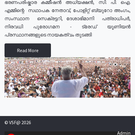
ഭരണപരിഷ്കാര കമ്മീഷൻ അധ്യക്ഷൻ, സി. പി. ഐ.
എമ്മിന്റെ സഥാപക നേതാവ്, പോളിറ്റ് ബ്യുറോ അംഗം,
സംസ്ഥാന സെക്രട്ടറി, ദേശാഭിമാനി പത്രാധിപർ,
നിരവധി പുരോഗമന - ട്രേഡ് യൂണിയൻ
പ്രസ്ഥാനങ്ങളുടെ നായകത്വം തുടങ്ങി
Read More
© VSF@ 2026
Admin