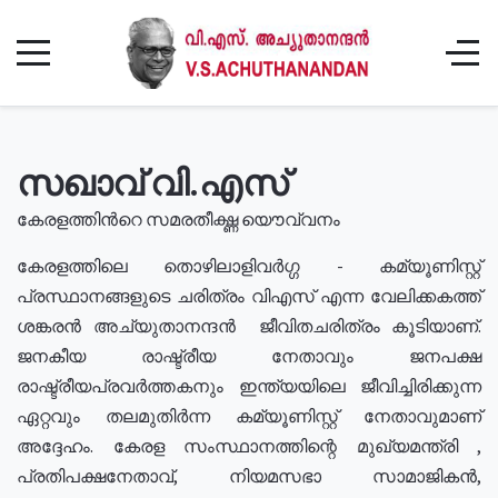
സഖാവ് വി.എസ്
കേരളത്തിൻറെ സമരതീക്ഷ്ണ യൌവ്വനം
കേരളത്തിലെ തൊഴിലാളിവർഗ്ഗ - കമ്യൂണിസ്റ്റ്
പ്രസ്ഥാനങ്ങളുടെ ചരിത്രം വിഎസ് എന്ന വേലിക്കകത്ത്
ശങ്കരൻ അച്യുതാനന്ദൻ ജീവിതചരിത്രം കൂടിയാണ്.
ജനകീയ രാഷ്ട്രീയ നേതാവും ജനപക്ഷ
രാഷ്ട്രീയപ്രവർത്തകനും ഇന്ത്യയിലെ ജീവിച്ചിരിക്കുന്ന
ഏറ്റവും തലമുതിർന്ന കമ്യൂണിസ്റ്റ് നേതാവുമാണ്
അദ്ദേഹം. കേരള സംസ്ഥാനത്തിന്റെ മുഖ്യമന്ത്രി ,
പ്രതിപക്ഷനേതാവ്, നിയമസഭാ സാമാജികൻ,