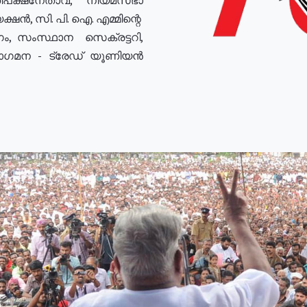
ഷൻ, സി. പി. ഐ. എമ്മിന്റെ
ം, സംസ്ഥാന സെക്രട്ടറി,
രോഗമന - ട്രേഡ് യൂണിയൻ