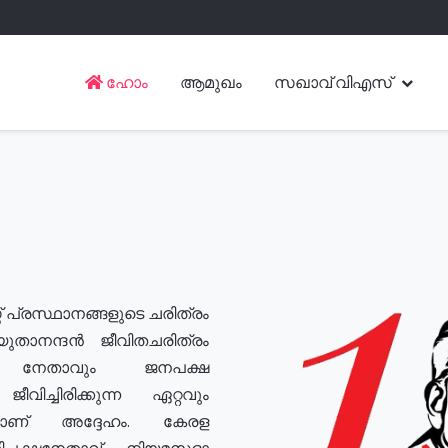
ഹോം
ആമുഖം
സഖാവ് വിഎസ്
് പ്രസ്ഥാനങ്ങളുടെ ചരിത്രം
യുതാനന്ദൻ ജീവിതചരിത്രം
യ നേതാവും ജനപക്ഷ
വിച്ചിരിക്കുന്ന ഏറ്റവും
ുമാണ് അദ്ദേഹം. കേരള
രതിപക്ഷനേതാവ്, നിയമസഭാ