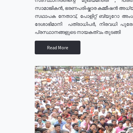
സാമാജികൻ, ഭരണപരിഷ്കാര കമ്മീഷൻ അധ്യക്
സഥാപക നേതാവ്, പോളിറ്റ് ബ്യുറോ അംഗ
ദേശാഭിമാനി പത്രാധിപർ, നിരവധി പു
പ്രസ്ഥാനങ്ങളുടെ നായകത്വം തുടങ്ങി
Read More