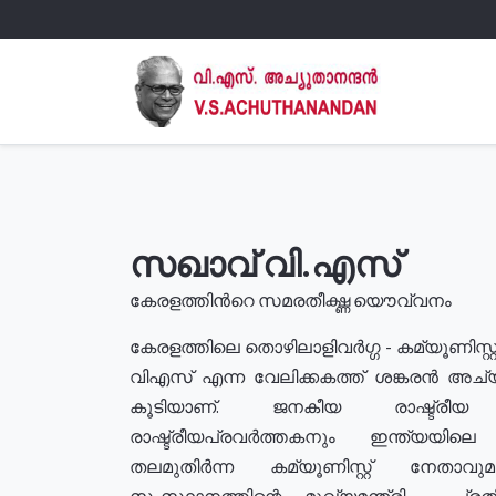
സഖാവ് വി.എസ്
കേരളത്തിൻറെ സമരതീക്ഷ്ണ യൌവ്വനം
കേരളത്തിലെ തൊഴിലാളിവർഗ്ഗ - കമ്യൂണിസ്റ്റ
വിഎസ് എന്ന വേലിക്കകത്ത് ശങ്കരൻ അച്
കൂടിയാണ്. ജനകീയ രാഷ്ട്രീ
രാഷ്ട്രീയപ്രവർത്തകനും ഇന്ത്യയിലെ ജീ
തലമുതിർന്ന കമ്യൂണിസ്റ്റ് നേതാവ
സംസ്ഥാനത്തിന്റെ മുഖ്യമന്ത്രി , പ്