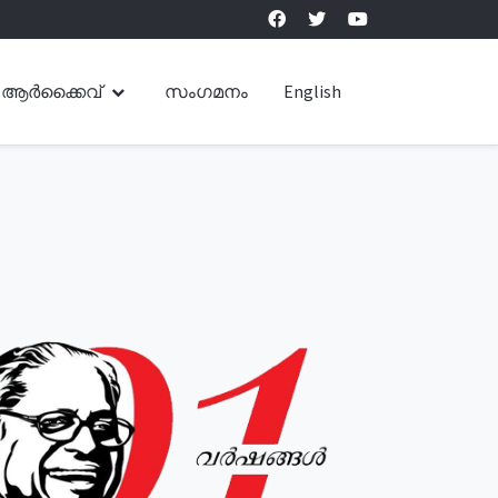
ആർക്കൈവ്
സംഗമനം
English