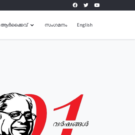
ആർക്കൈവ്
സംഗമനം
English