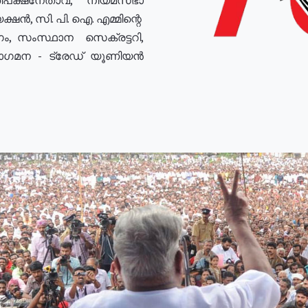
ഷൻ, സി. പി. ഐ. എമ്മിന്റെ
ം, സംസ്ഥാന സെക്രട്ടറി,
രോഗമന - ട്രേഡ് യൂണിയൻ