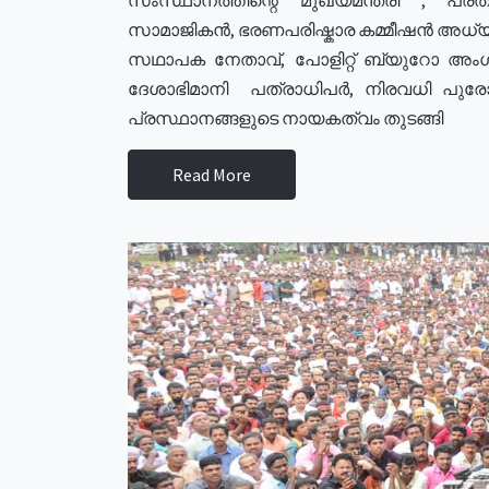
സാമാജികൻ, ഭരണപരിഷ്കാര കമ്മീഷൻ അധ്യക്
സഥാപക നേതാവ്, പോളിറ്റ് ബ്യുറോ അംഗ
ദേശാഭിമാനി പത്രാധിപർ, നിരവധി പു
പ്രസ്ഥാനങ്ങളുടെ നായകത്വം തുടങ്ങി
Read More