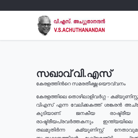
സഖാവ് വി.എസ്
കേരളത്തിൻറെ സമരതീക്ഷ്ണ യൌവ്വനം
കേരളത്തിലെ തൊഴിലാളിവർഗ്ഗ - കമ്യൂണിസ്റ്റ
വിഎസ് എന്ന വേലിക്കകത്ത് ശങ്കരൻ അച്
കൂടിയാണ്. ജനകീയ രാഷ്ട്രീ
രാഷ്ട്രീയപ്രവർത്തകനും ഇന്ത്യയിലെ ജീ
തലമുതിർന്ന കമ്യൂണിസ്റ്റ് നേതാവ
സംസ്ഥാനത്തിന്റെ മുഖ്യമന്ത്രി , പ്