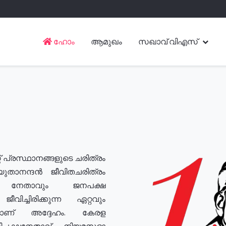
ഹോം
ആമുഖം
സഖാവ് വിഎസ്
് പ്രസ്ഥാനങ്ങളുടെ ചരിത്രം
യുതാനന്ദൻ ജീവിതചരിത്രം
യ നേതാവും ജനപക്ഷ
വിച്ചിരിക്കുന്ന ഏറ്റവും
ുമാണ് അദ്ദേഹം. കേരള
രതിപക്ഷനേതാവ്, നിയമസഭാ