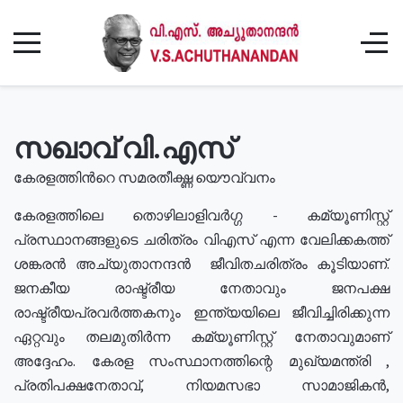
സഖാവ് വി.എസ്
കേരളത്തിൻറെ സമരതീക്ഷ്ണ യൌവ്വനം
കേരളത്തിലെ തൊഴിലാളിവർഗ്ഗ - കമ്യൂണിസ്റ്റ്
പ്രസ്ഥാനങ്ങളുടെ ചരിത്രം വിഎസ് എന്ന വേലിക്കകത്ത്
ശങ്കരൻ അച്യുതാനന്ദൻ ജീവിതചരിത്രം കൂടിയാണ്.
ജനകീയ രാഷ്ട്രീയ നേതാവും ജനപക്ഷ
രാഷ്ട്രീയപ്രവർത്തകനും ഇന്ത്യയിലെ ജീവിച്ചിരിക്കുന്ന
ഏറ്റവും തലമുതിർന്ന കമ്യൂണിസ്റ്റ് നേതാവുമാണ്
അദ്ദേഹം. കേരള സംസ്ഥാനത്തിന്റെ മുഖ്യമന്ത്രി ,
പ്രതിപക്ഷനേതാവ്, നിയമസഭാ സാമാജികൻ,