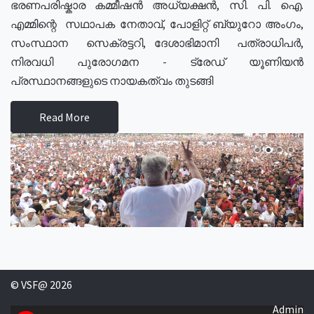
ഭരണപരിഷ്കാര കമ്മീഷൻ അധ്യക്ഷൻ, സി. പി. ഐ.
എമ്മിന്റെ സഥാപക നേതാവ്, പോളിറ്റ് ബ്യുറോ അംഗം,
സംസ്ഥാന സെക്രട്ടറി, ദേശാഭിമാനി പത്രാധിപർ,
നിരവധി പുരോഗമന - ട്രേഡ് യൂണിയൻ
പ്രസ്ഥാനങ്ങളുടെ നായകത്വം തുടങ്ങി
Read More
© VSF@ 2026
Admin