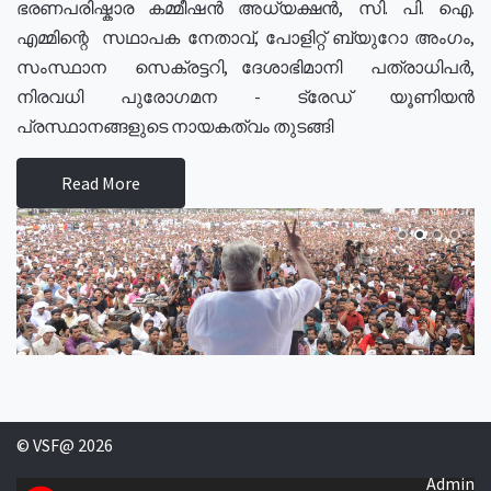
ഭരണപരിഷ്കാര കമ്മീഷൻ അധ്യക്ഷൻ, സി. പി. ഐ.
എമ്മിന്റെ സഥാപക നേതാവ്, പോളിറ്റ് ബ്യുറോ അംഗം,
സംസ്ഥാന സെക്രട്ടറി, ദേശാഭിമാനി പത്രാധിപർ,
നിരവധി പുരോഗമന - ട്രേഡ് യൂണിയൻ
പ്രസ്ഥാനങ്ങളുടെ നായകത്വം തുടങ്ങി
Read More
© VSF@ 2026
Admin