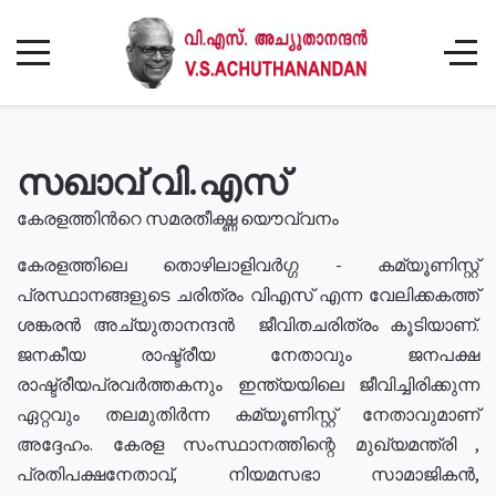
സഖാവ് വി.എസ്
കേരളത്തിൻറെ സമരതീക്ഷ്ണ യൌവ്വനം
കേരളത്തിലെ തൊഴിലാളിവർഗ്ഗ - കമ്യൂണിസ്റ്റ്
പ്രസ്ഥാനങ്ങളുടെ ചരിത്രം വിഎസ് എന്ന വേലിക്കകത്ത്
ശങ്കരൻ അച്യുതാനന്ദൻ ജീവിതചരിത്രം കൂടിയാണ്.
ജനകീയ രാഷ്ട്രീയ നേതാവും ജനപക്ഷ
രാഷ്ട്രീയപ്രവർത്തകനും ഇന്ത്യയിലെ ജീവിച്ചിരിക്കുന്ന
ഏറ്റവും തലമുതിർന്ന കമ്യൂണിസ്റ്റ് നേതാവുമാണ്
അദ്ദേഹം. കേരള സംസ്ഥാനത്തിന്റെ മുഖ്യമന്ത്രി ,
പ്രതിപക്ഷനേതാവ്, നിയമസഭാ സാമാജികൻ,