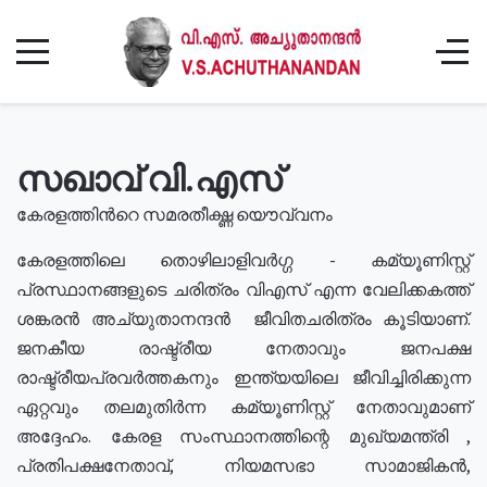
സഖാവ് വി.എസ്
കേരളത്തിൻറെ സമരതീക്ഷ്ണ യൌവ്വനം
കേരളത്തിലെ തൊഴിലാളിവർഗ്ഗ - കമ്യൂണിസ്റ്റ്
പ്രസ്ഥാനങ്ങളുടെ ചരിത്രം വിഎസ് എന്ന വേലിക്കകത്ത്
ശങ്കരൻ അച്യുതാനന്ദൻ ജീവിതചരിത്രം കൂടിയാണ്.
ജനകീയ രാഷ്ട്രീയ നേതാവും ജനപക്ഷ
രാഷ്ട്രീയപ്രവർത്തകനും ഇന്ത്യയിലെ ജീവിച്ചിരിക്കുന്ന
ഏറ്റവും തലമുതിർന്ന കമ്യൂണിസ്റ്റ് നേതാവുമാണ്
അദ്ദേഹം. കേരള സംസ്ഥാനത്തിന്റെ മുഖ്യമന്ത്രി ,
പ്രതിപക്ഷനേതാവ്, നിയമസഭാ സാമാജികൻ,