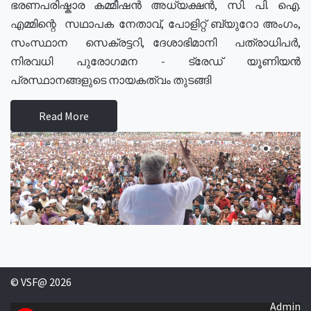
ഭരണപരിഷ്കാര കമ്മീഷൻ അധ്യക്ഷൻ, സി. പി. ഐ.
എമ്മിന്റെ സഥാപക നേതാവ്, പോളിറ്റ് ബ്യുറോ അംഗം,
സംസ്ഥാന സെക്രട്ടറി, ദേശാഭിമാനി പത്രാധിപർ,
നിരവധി പുരോഗമന - ട്രേഡ് യൂണിയൻ
പ്രസ്ഥാനങ്ങളുടെ നായകത്വം തുടങ്ങി
Read More
© VSF@ 2026
Admin