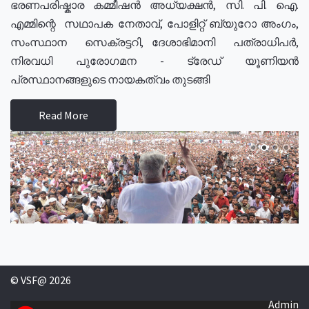
ഭരണപരിഷ്കാര കമ്മീഷൻ അധ്യക്ഷൻ, സി. പി. ഐ.
എമ്മിന്റെ സഥാപക നേതാവ്, പോളിറ്റ് ബ്യുറോ അംഗം,
സംസ്ഥാന സെക്രട്ടറി, ദേശാഭിമാനി പത്രാധിപർ,
നിരവധി പുരോഗമന - ട്രേഡ് യൂണിയൻ
പ്രസ്ഥാനങ്ങളുടെ നായകത്വം തുടങ്ങി
Read More
© VSF@ 2026
Admin