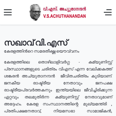
സഖാവ് വി.എസ്
കേരളത്തിൻറെ സമരതീക്ഷ്ണ യൌവ്വനം
കേരളത്തിലെ തൊഴിലാളിവർഗ്ഗ - കമ്യൂണിസ്റ്റ്
പ്രസ്ഥാനങ്ങളുടെ ചരിത്രം വിഎസ് എന്ന വേലിക്കകത്ത്
ശങ്കരൻ അച്യുതാനന്ദൻ ജീവിതചരിത്രം കൂടിയാണ്.
ജനകീയ രാഷ്ട്രീയ നേതാവും ജനപക്ഷ
രാഷ്ട്രീയപ്രവർത്തകനും ഇന്ത്യയിലെ ജീവിച്ചിരിക്കുന്ന
ഏറ്റവും തലമുതിർന്ന കമ്യൂണിസ്റ്റ് നേതാവുമാണ്
അദ്ദേഹം. കേരള സംസ്ഥാനത്തിന്റെ മുഖ്യമന്ത്രി ,
പ്രതിപക്ഷനേതാവ്, നിയമസഭാ സാമാജികൻ,