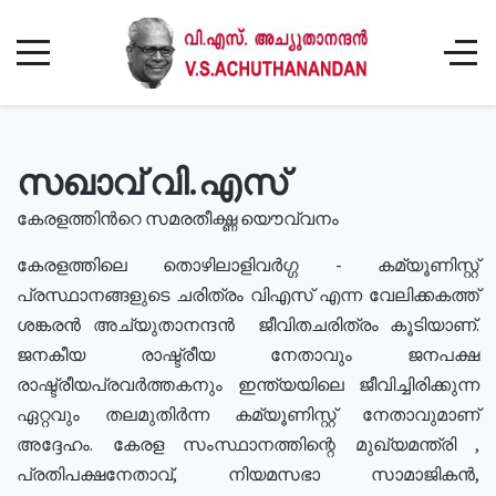
സഖാവ് വി.എസ്
കേരളത്തിൻറെ സമരതീക്ഷ്ണ യൌവ്വനം
കേരളത്തിലെ തൊഴിലാളിവർഗ്ഗ - കമ്യൂണിസ്റ്റ്
പ്രസ്ഥാനങ്ങളുടെ ചരിത്രം വിഎസ് എന്ന വേലിക്കകത്ത്
ശങ്കരൻ അച്യുതാനന്ദൻ ജീവിതചരിത്രം കൂടിയാണ്.
ജനകീയ രാഷ്ട്രീയ നേതാവും ജനപക്ഷ
രാഷ്ട്രീയപ്രവർത്തകനും ഇന്ത്യയിലെ ജീവിച്ചിരിക്കുന്ന
ഏറ്റവും തലമുതിർന്ന കമ്യൂണിസ്റ്റ് നേതാവുമാണ്
അദ്ദേഹം. കേരള സംസ്ഥാനത്തിന്റെ മുഖ്യമന്ത്രി ,
പ്രതിപക്ഷനേതാവ്, നിയമസഭാ സാമാജികൻ,