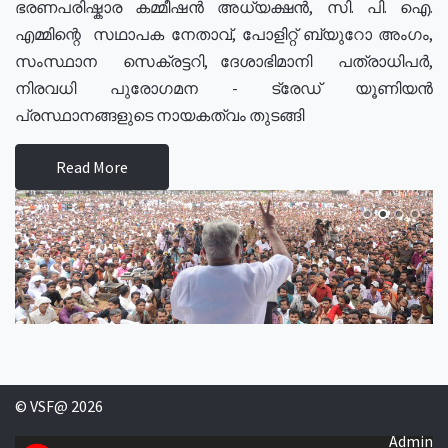
ഭരണപരിഷ്കാര കമ്മീഷൻ അധ്യക്ഷൻ, സി. പി. ഐ.
എമ്മിന്റെ സഥാപക നേതാവ്, പോളിറ്റ് ബ്യുറോ അംഗം,
സംസ്ഥാന സെക്രട്ടറി, ദേശാഭിമാനി പത്രാധിപർ,
നിരവധി പുരോഗമന - ട്രേഡ് യൂണിയൻ
പ്രസ്ഥാനങ്ങളുടെ നായകത്വം തുടങ്ങി
Read More
© VSF@ 2026
Admin