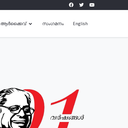
ആർക്കൈവ്
സംഗമനം
English