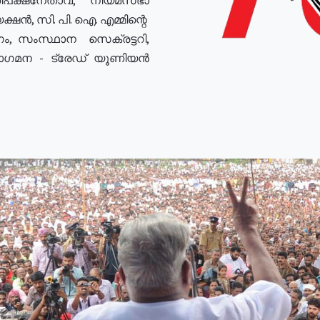
ഷൻ, സി. പി. ഐ. എമ്മിന്റെ
ം, സംസ്ഥാന സെക്രട്ടറി,
രോഗമന - ട്രേഡ് യൂണിയൻ