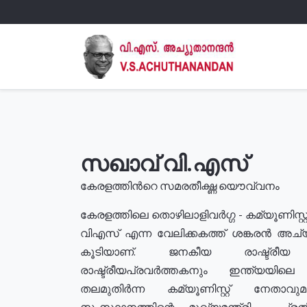
സഖാവ് വി.എസ്
കേരളത്തിൻറെ സമരതീക്ഷ്ണ യൌവ്വനം
കേരളത്തിലെ തൊഴിലാളിവർഗ്ഗ - കമ്യൂണിസ്റ്റ
വിഎസ് എന്ന വേലിക്കകത്ത് ശങ്കരൻ അച്
കൂടിയാണ്. ജനകീയ രാഷ്ട്രീ
രാഷ്ട്രീയപ്രവർത്തകനും ഇന്ത്യയിലെ ജീ
തലമുതിർന്ന കമ്യൂണിസ്റ്റ് നേതാവ
സംസ്ഥാനത്തിന്റെ മുഖ്യമന്ത്രി , പ്