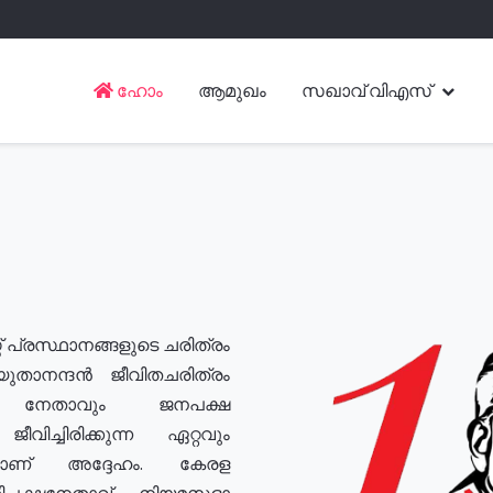
ഹോം
ആമുഖം
സഖാവ് വിഎസ്
് പ്രസ്ഥാനങ്ങളുടെ ചരിത്രം
യുതാനന്ദൻ ജീവിതചരിത്രം
യ നേതാവും ജനപക്ഷ
വിച്ചിരിക്കുന്ന ഏറ്റവും
ുമാണ് അദ്ദേഹം. കേരള
രതിപക്ഷനേതാവ്, നിയമസഭാ