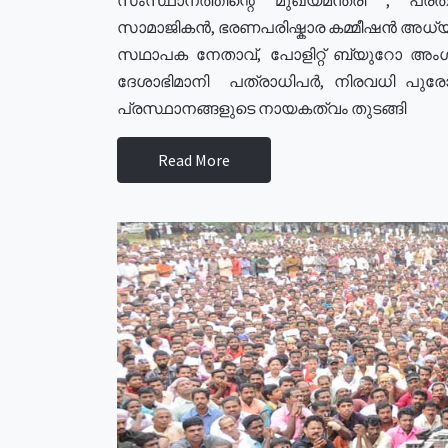
സാമാജികൻ, ഭരണപരിഷ്കാര കമ്മീഷൻ അധ്യക്
സഥാപക നേതാവ്, പോളിറ്റ് ബ്യുറോ അംഗ
ദേശാഭിമാനി പത്രാധിപർ, നിരവധി പു
പ്രസ്ഥാനങ്ങളുടെ നായകത്വം തുടങ്ങി
Read More