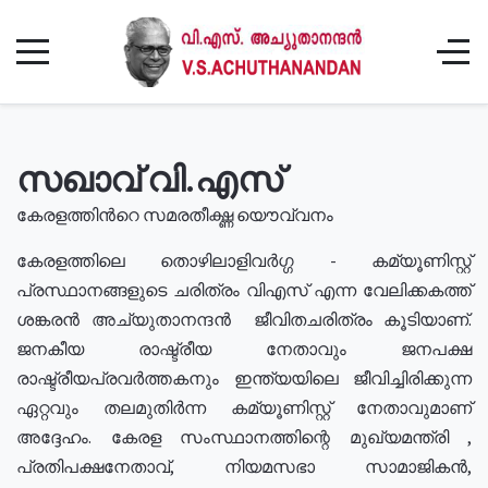
സഖാവ് വി.എസ്
കേരളത്തിൻറെ സമരതീക്ഷ്ണ യൌവ്വനം
കേരളത്തിലെ തൊഴിലാളിവർഗ്ഗ - കമ്യൂണിസ്റ്റ്
പ്രസ്ഥാനങ്ങളുടെ ചരിത്രം വിഎസ് എന്ന വേലിക്കകത്ത്
ശങ്കരൻ അച്യുതാനന്ദൻ ജീവിതചരിത്രം കൂടിയാണ്.
ജനകീയ രാഷ്ട്രീയ നേതാവും ജനപക്ഷ
രാഷ്ട്രീയപ്രവർത്തകനും ഇന്ത്യയിലെ ജീവിച്ചിരിക്കുന്ന
ഏറ്റവും തലമുതിർന്ന കമ്യൂണിസ്റ്റ് നേതാവുമാണ്
അദ്ദേഹം. കേരള സംസ്ഥാനത്തിന്റെ മുഖ്യമന്ത്രി ,
പ്രതിപക്ഷനേതാവ്, നിയമസഭാ സാമാജികൻ,