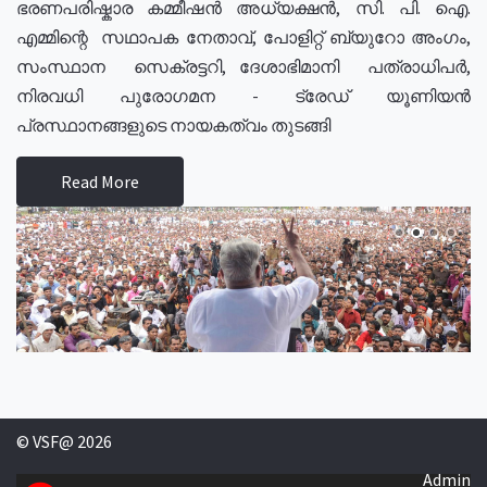
ഭരണപരിഷ്കാര കമ്മീഷൻ അധ്യക്ഷൻ, സി. പി. ഐ.
എമ്മിന്റെ സഥാപക നേതാവ്, പോളിറ്റ് ബ്യുറോ അംഗം,
സംസ്ഥാന സെക്രട്ടറി, ദേശാഭിമാനി പത്രാധിപർ,
നിരവധി പുരോഗമന - ട്രേഡ് യൂണിയൻ
പ്രസ്ഥാനങ്ങളുടെ നായകത്വം തുടങ്ങി
Read More
© VSF@ 2026
Admin