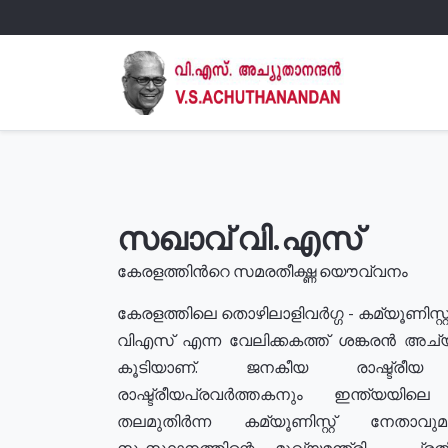
സഖാവ് വി.എസ്
കേരളത്തിൻറെ സമരതീക്ഷ്ണ യൌവ്വനം
കേരളത്തിലെ തൊഴിലാളിവർഗ്ഗ - കമ്യൂണിസ്റ്റ
വിഎസ് എന്ന വേലിക്കകത്ത് ശങ്കരൻ അച്
കൂടിയാണ്. ജനകീയ രാഷ്ട്രീ
രാഷ്ട്രീയപ്രവർത്തകനും ഇന്ത്യയിലെ ജീ
തലമുതിർന്ന കമ്യൂണിസ്റ്റ് നേതാവ
സംസ്ഥാനത്തിന്റെ മുഖ്യമന്ത്രി , പ്