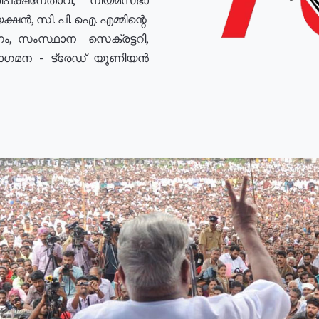
ഷൻ, സി. പി. ഐ. എമ്മിന്റെ
ം, സംസ്ഥാന സെക്രട്ടറി,
രോഗമന - ട്രേഡ് യൂണിയൻ