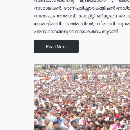
സാമാജികൻ, ഭരണപരിഷ്കാര കമ്മീഷൻ അധ്യക്
സഥാപക നേതാവ്, പോളിറ്റ് ബ്യുറോ അംഗ
ദേശാഭിമാനി പത്രാധിപർ, നിരവധി പു
പ്രസ്ഥാനങ്ങളുടെ നായകത്വം തുടങ്ങി
Read More