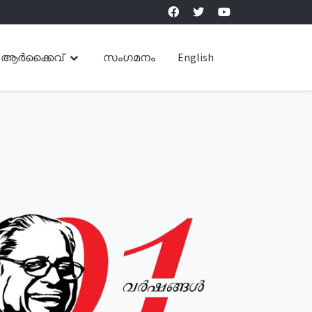
ആർക്കൈവ്
സംഗമനം
English