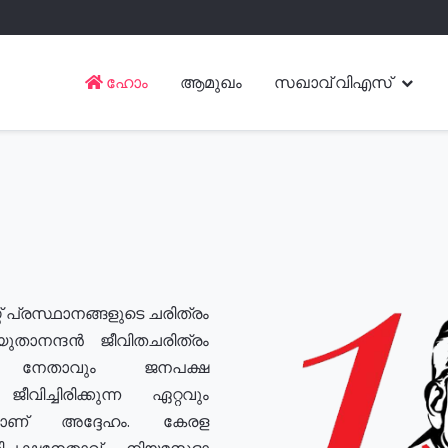
ഹോം
ആമുഖം
സഖാവ് വിഎസ്
് പ്രസ്ഥാനങ്ങളുടെ ചരിത്രം
യുതാനന്ദൻ ജീവിതചരിത്രം
യ നേതാവും ജനപക്ഷ
വിച്ചിരിക്കുന്ന ഏറ്റവും
ുമാണ് അദ്ദേഹം. കേരള
രതിപക്ഷനേതാവ്, നിയമസഭാ