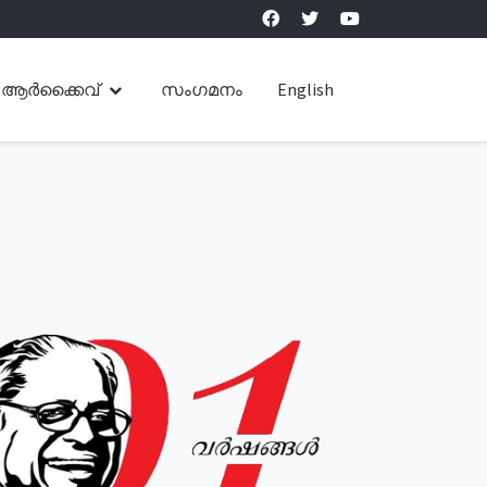
ആർക്കൈവ്
സംഗമനം
English