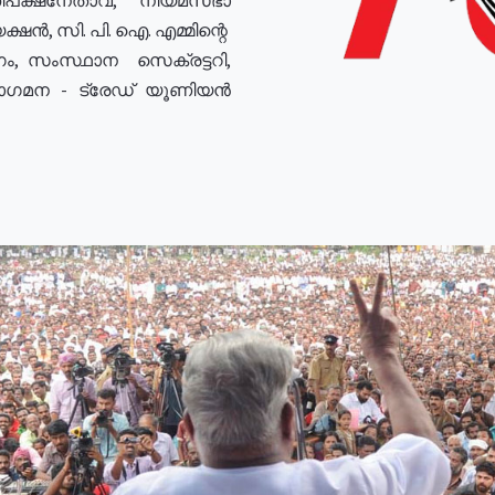
ഷൻ, സി. പി. ഐ. എമ്മിന്റെ
ം, സംസ്ഥാന സെക്രട്ടറി,
രോഗമന - ട്രേഡ് യൂണിയൻ