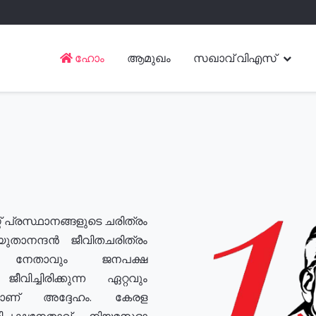
ഹോം
ആമുഖം
സഖാവ് വിഎസ്
് പ്രസ്ഥാനങ്ങളുടെ ചരിത്രം
യുതാനന്ദൻ ജീവിതചരിത്രം
യ നേതാവും ജനപക്ഷ
വിച്ചിരിക്കുന്ന ഏറ്റവും
ുമാണ് അദ്ദേഹം. കേരള
രതിപക്ഷനേതാവ്, നിയമസഭാ