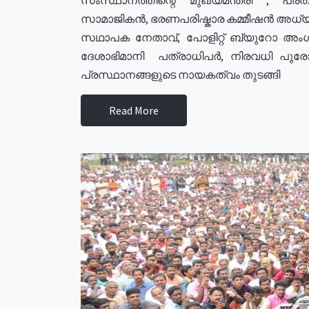
സാമാജികൻ, ഭരണപരിഷ്കാര കമ്മീഷൻ അധ്യക്
സഥാപക നേതാവ്, പോളിറ്റ് ബ്യുറോ അംഗ
ദേശാഭിമാനി പത്രാധിപർ, നിരവധി പു
പ്രസ്ഥാനങ്ങളുടെ നായകത്വം തുടങ്ങി
Read More