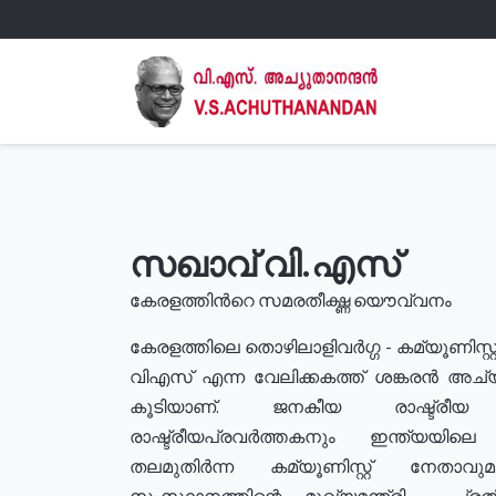
സഖാവ് വി.എസ്
കേരളത്തിൻറെ സമരതീക്ഷ്ണ യൌവ്വനം
കേരളത്തിലെ തൊഴിലാളിവർഗ്ഗ - കമ്യൂണിസ്റ്റ
വിഎസ് എന്ന വേലിക്കകത്ത് ശങ്കരൻ അച്
കൂടിയാണ്. ജനകീയ രാഷ്ട്രീ
രാഷ്ട്രീയപ്രവർത്തകനും ഇന്ത്യയിലെ ജീ
തലമുതിർന്ന കമ്യൂണിസ്റ്റ് നേതാവ
സംസ്ഥാനത്തിന്റെ മുഖ്യമന്ത്രി , പ്