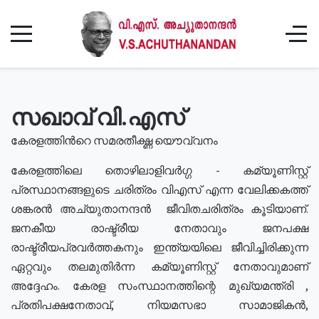
സഖാവ് വി.എസ്
കേരളത്തിൻറെ സമരതീക്ഷ്ണ യൌവ്വനം
കേരളത്തിലെ തൊഴിലാളിവർഗ്ഗ - കമ്യൂണിസ്റ്റ്
പ്രസ്ഥാനങ്ങളുടെ ചരിത്രം വിഎസ് എന്ന വേലിക്കകത്ത്
ശങ്കരൻ അച്യുതാനന്ദൻ ജീവിതചരിത്രം കൂടിയാണ്.
ജനകീയ രാഷ്ട്രീയ നേതാവും ജനപക്ഷ
രാഷ്ട്രീയപ്രവർത്തകനും ഇന്ത്യയിലെ ജീവിച്ചിരിക്കുന്ന
ഏറ്റവും തലമുതിർന്ന കമ്യൂണിസ്റ്റ് നേതാവുമാണ്
അദ്ദേഹം. കേരള സംസ്ഥാനത്തിന്റെ മുഖ്യമന്ത്രി ,
പ്രതിപക്ഷനേതാവ്, നിയമസഭാ സാമാജികൻ,