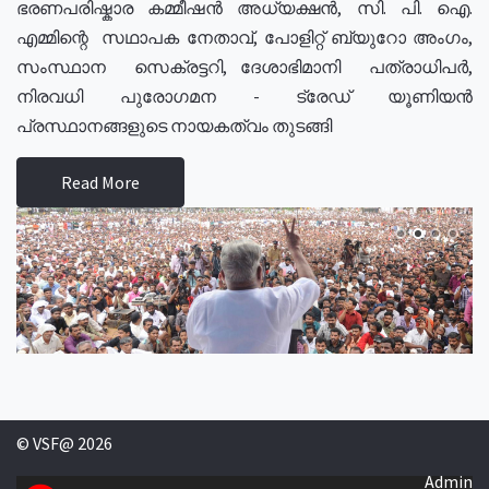
ഭരണപരിഷ്കാര കമ്മീഷൻ അധ്യക്ഷൻ, സി. പി. ഐ.
എമ്മിന്റെ സഥാപക നേതാവ്, പോളിറ്റ് ബ്യുറോ അംഗം,
സംസ്ഥാന സെക്രട്ടറി, ദേശാഭിമാനി പത്രാധിപർ,
നിരവധി പുരോഗമന - ട്രേഡ് യൂണിയൻ
പ്രസ്ഥാനങ്ങളുടെ നായകത്വം തുടങ്ങി
Read More
© VSF@ 2026
Admin