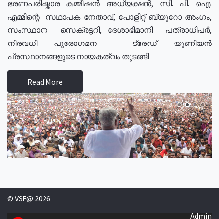
ഭരണപരിഷ്കാര കമ്മീഷൻ അധ്യക്ഷൻ, സി. പി. ഐ.
എമ്മിന്റെ സഥാപക നേതാവ്, പോളിറ്റ് ബ്യുറോ അംഗം,
സംസ്ഥാന സെക്രട്ടറി, ദേശാഭിമാനി പത്രാധിപർ,
നിരവധി പുരോഗമന - ട്രേഡ് യൂണിയൻ
പ്രസ്ഥാനങ്ങളുടെ നായകത്വം തുടങ്ങി
Read More
© VSF@ 2026
Admin