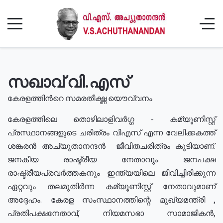
സഖാവ് വി.എസ്
കേരളത്തിൻറെ സമരതീക്ഷ്ണ യൌവ്വനം
കേരളത്തിലെ തൊഴിലാളിവർഗ്ഗ - കമ്യൂണിസ്റ്റ്
പ്രസ്ഥാനങ്ങളുടെ ചരിത്രം വിഎസ് എന്ന വേലിക്കകത്ത്
ശങ്കരൻ അച്യുതാനന്ദൻ ജീവിതചരിത്രം കൂടിയാണ്.
ജനകീയ രാഷ്ട്രീയ നേതാവും ജനപക്ഷ
രാഷ്ട്രീയപ്രവർത്തകനും ഇന്ത്യയിലെ ജീവിച്ചിരിക്കുന്ന
ഏറ്റവും തലമുതിർന്ന കമ്യൂണിസ്റ്റ് നേതാവുമാണ്
അദ്ദേഹം. കേരള സംസ്ഥാനത്തിന്റെ മുഖ്യമന്ത്രി ,
പ്രതിപക്ഷനേതാവ്, നിയമസഭാ സാമാജികൻ,