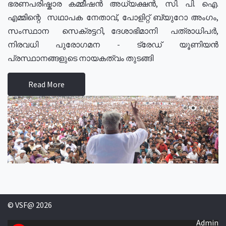
ഭരണപരിഷ്കാര കമ്മീഷൻ അധ്യക്ഷൻ, സി. പി. ഐ.
എമ്മിന്റെ സഥാപക നേതാവ്, പോളിറ്റ് ബ്യുറോ അംഗം,
സംസ്ഥാന സെക്രട്ടറി, ദേശാഭിമാനി പത്രാധിപർ,
നിരവധി പുരോഗമന - ട്രേഡ് യൂണിയൻ
പ്രസ്ഥാനങ്ങളുടെ നായകത്വം തുടങ്ങി
Read More
© VSF@ 2026
Admin