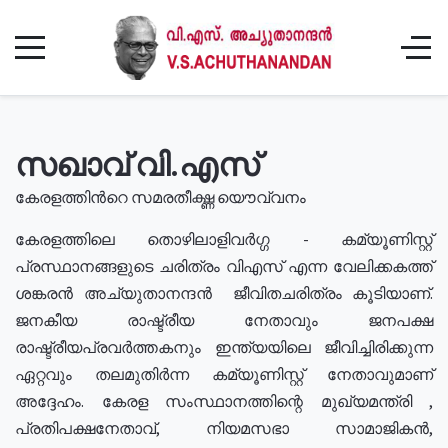
സഖാവ് വി.എസ്
കേരളത്തിൻറെ സമരതീക്ഷ്ണ യൌവ്വനം
കേരളത്തിലെ തൊഴിലാളിവർഗ്ഗ - കമ്യൂണിസ്റ്റ്
പ്രസ്ഥാനങ്ങളുടെ ചരിത്രം വിഎസ് എന്ന വേലിക്കകത്ത്
ശങ്കരൻ അച്യുതാനന്ദൻ ജീവിതചരിത്രം കൂടിയാണ്.
ജനകീയ രാഷ്ട്രീയ നേതാവും ജനപക്ഷ
രാഷ്ട്രീയപ്രവർത്തകനും ഇന്ത്യയിലെ ജീവിച്ചിരിക്കുന്ന
ഏറ്റവും തലമുതിർന്ന കമ്യൂണിസ്റ്റ് നേതാവുമാണ്
അദ്ദേഹം. കേരള സംസ്ഥാനത്തിന്റെ മുഖ്യമന്ത്രി ,
പ്രതിപക്ഷനേതാവ്, നിയമസഭാ സാമാജികൻ,