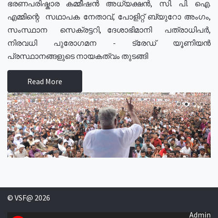
ഭരണപരിഷ്കാര കമ്മീഷൻ അധ്യക്ഷൻ, സി. പി. ഐ.
എമ്മിന്റെ സഥാപക നേതാവ്, പോളിറ്റ് ബ്യുറോ അംഗം,
സംസ്ഥാന സെക്രട്ടറി, ദേശാഭിമാനി പത്രാധിപർ,
നിരവധി പുരോഗമന - ട്രേഡ് യൂണിയൻ
പ്രസ്ഥാനങ്ങളുടെ നായകത്വം തുടങ്ങി
Read More
© VSF@ 2026
Admin