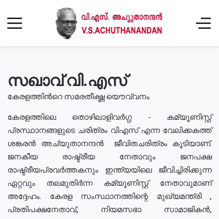
സഖാവ് വി.എസ്
കേരളത്തിൻറെ സമരതീക്ഷ്ണ യൌവ്വനം
കേരളത്തിലെ തൊഴിലാളിവർഗ്ഗ - കമ്യൂണിസ്റ്റ്
പ്രസ്ഥാനങ്ങളുടെ ചരിത്രം വിഎസ് എന്ന വേലിക്കകത്ത്
ശങ്കരൻ അച്യുതാനന്ദൻ ജീവിതചരിത്രം കൂടിയാണ്.
ജനകീയ രാഷ്ട്രീയ നേതാവും ജനപക്ഷ
രാഷ്ട്രീയപ്രവർത്തകനും ഇന്ത്യയിലെ ജീവിച്ചിരിക്കുന്ന
ഏറ്റവും തലമുതിർന്ന കമ്യൂണിസ്റ്റ് നേതാവുമാണ്
അദ്ദേഹം. കേരള സംസ്ഥാനത്തിന്റെ മുഖ്യമന്ത്രി ,
പ്രതിപക്ഷനേതാവ്, നിയമസഭാ സാമാജികൻ,