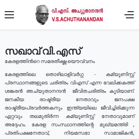
സഖാവ് വി.എസ്
കേരളത്തിൻറെ സമരതീക്ഷ്ണ യൌവ്വനം
കേരളത്തിലെ തൊഴിലാളിവർഗ്ഗ - കമ്യൂണിസ്റ്റ്
പ്രസ്ഥാനങ്ങളുടെ ചരിത്രം വിഎസ് എന്ന വേലിക്കകത്ത്
ശങ്കരൻ അച്യുതാനന്ദൻ ജീവിതചരിത്രം കൂടിയാണ്.
ജനകീയ രാഷ്ട്രീയ നേതാവും ജനപക്ഷ
രാഷ്ട്രീയപ്രവർത്തകനും ഇന്ത്യയിലെ ജീവിച്ചിരിക്കുന്ന
ഏറ്റവും തലമുതിർന്ന കമ്യൂണിസ്റ്റ് നേതാവുമാണ്
അദ്ദേഹം. കേരള സംസ്ഥാനത്തിന്റെ മുഖ്യമന്ത്രി ,
പ്രതിപക്ഷനേതാവ്, നിയമസഭാ സാമാജികൻ,