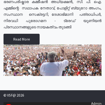
ഭരണപരിഷ്കാര കമ്മീഷൻ അധ്യക്ഷൻ, സി. പി. ഐ.
എമ്മിന്റെ സഥാപക നേതാവ്, പോളിറ്റ് ബ്യുറോ അംഗം,
സംസ്ഥാന സെക്രട്ടറി, ദേശാഭിമാനി പത്രാധിപർ,
നിരവധി പുരോഗമന - ട്രേഡ് യൂണിയൻ
പ്രസ്ഥാനങ്ങളുടെ നായകത്വം തുടങ്ങി
Read More
© VSF@ 2026
Admin