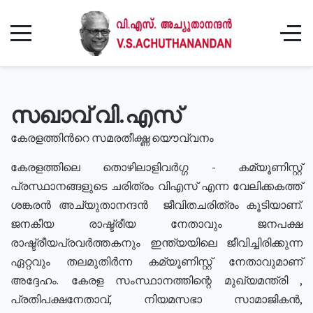
സഖാവ് വി.എസ്
കേരളത്തിൻറെ സമരതീക്ഷ്ണ യൌവ്വനം
കേരളത്തിലെ തൊഴിലാളിവർഗ്ഗ - കമ്യൂണിസ്റ്റ്
പ്രസ്ഥാനങ്ങളുടെ ചരിത്രം വിഎസ് എന്ന വേലിക്കകത്ത്
ശങ്കരൻ അച്യുതാനന്ദൻ ജീവിതചരിത്രം കൂടിയാണ്.
ജനകീയ രാഷ്ട്രീയ നേതാവും ജനപക്ഷ
രാഷ്ട്രീയപ്രവർത്തകനും ഇന്ത്യയിലെ ജീവിച്ചിരിക്കുന്ന
ഏറ്റവും തലമുതിർന്ന കമ്യൂണിസ്റ്റ് നേതാവുമാണ്
അദ്ദേഹം. കേരള സംസ്ഥാനത്തിന്റെ മുഖ്യമന്ത്രി ,
പ്രതിപക്ഷനേതാവ്, നിയമസഭാ സാമാജികൻ,