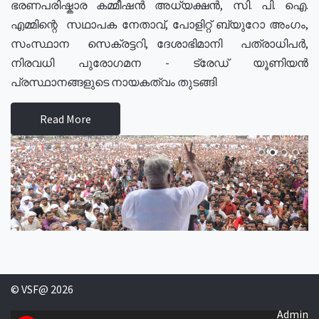
ഭരണപരിഷ്കാര കമ്മീഷൻ അധ്യക്ഷൻ, സി. പി. ഐ.
എമ്മിന്റെ സഥാപക നേതാവ്, പോളിറ്റ് ബ്യുറോ അംഗം,
സംസ്ഥാന സെക്രട്ടറി, ദേശാഭിമാനി പത്രാധിപർ,
നിരവധി പുരോഗമന - ട്രേഡ് യൂണിയൻ
പ്രസ്ഥാനങ്ങളുടെ നായകത്വം തുടങ്ങി
Read More
© VSF@ 2026
Admin