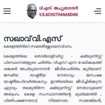
സഖാവ് വി.എസ്
കേരളത്തിൻറെ സമരതീക്ഷ്ണ യൌവ്വനം
കേരളത്തിലെ തൊഴിലാളിവർഗ്ഗ - കമ്യൂണിസ്റ്റ്
പ്രസ്ഥാനങ്ങളുടെ ചരിത്രം വിഎസ് എന്ന വേലിക്കകത്ത്
ശങ്കരൻ അച്യുതാനന്ദൻ ജീവിതചരിത്രം കൂടിയാണ്.
ജനകീയ രാഷ്ട്രീയ നേതാവും ജനപക്ഷ
രാഷ്ട്രീയപ്രവർത്തകനും ഇന്ത്യയിലെ ജീവിച്ചിരിക്കുന്ന
ഏറ്റവും തലമുതിർന്ന കമ്യൂണിസ്റ്റ് നേതാവുമാണ്
അദ്ദേഹം. കേരള സംസ്ഥാനത്തിന്റെ മുഖ്യമന്ത്രി ,
പ്രതിപക്ഷനേതാവ്, നിയമസഭാ സാമാജികൻ,