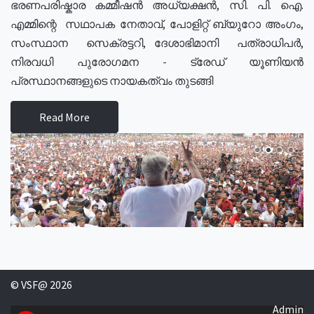
ഭരണപരിഷ്കാര കമ്മീഷൻ അധ്യക്ഷൻ, സി. പി. ഐ.
എമ്മിന്റെ സഥാപക നേതാവ്, പോളിറ്റ് ബ്യുറോ അംഗം,
സംസ്ഥാന സെക്രട്ടറി, ദേശാഭിമാനി പത്രാധിപർ,
നിരവധി പുരോഗമന - ട്രേഡ് യൂണിയൻ
പ്രസ്ഥാനങ്ങളുടെ നായകത്വം തുടങ്ങി
Read More
© VSF@ 2026
Admin