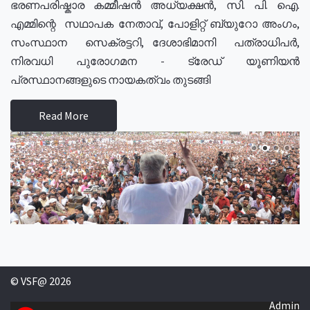
ഭരണപരിഷ്കാര കമ്മീഷൻ അധ്യക്ഷൻ, സി. പി. ഐ.
എമ്മിന്റെ സഥാപക നേതാവ്, പോളിറ്റ് ബ്യുറോ അംഗം,
സംസ്ഥാന സെക്രട്ടറി, ദേശാഭിമാനി പത്രാധിപർ,
നിരവധി പുരോഗമന - ട്രേഡ് യൂണിയൻ
പ്രസ്ഥാനങ്ങളുടെ നായകത്വം തുടങ്ങി
Read More
© VSF@ 2026
Admin