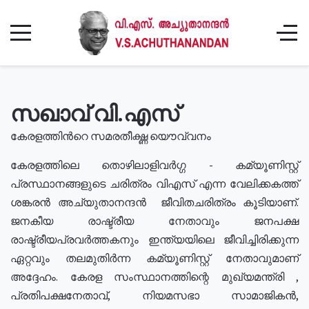
സഖാവ് വി.എസ്
കേരളത്തിൻറെ സമരതീക്ഷ്ണ യൌവ്വനം
കേരളത്തിലെ തൊഴിലാളിവർഗ്ഗ - കമ്യൂണിസ്റ്റ്
പ്രസ്ഥാനങ്ങളുടെ ചരിത്രം വിഎസ് എന്ന വേലിക്കകത്ത്
ശങ്കരൻ അച്യുതാനന്ദൻ ജീവിതചരിത്രം കൂടിയാണ്.
ജനകീയ രാഷ്ട്രീയ നേതാവും ജനപക്ഷ
രാഷ്ട്രീയപ്രവർത്തകനും ഇന്ത്യയിലെ ജീവിച്ചിരിക്കുന്ന
ഏറ്റവും തലമുതിർന്ന കമ്യൂണിസ്റ്റ് നേതാവുമാണ്
അദ്ദേഹം. കേരള സംസ്ഥാനത്തിന്റെ മുഖ്യമന്ത്രി ,
പ്രതിപക്ഷനേതാവ്, നിയമസഭാ സാമാജികൻ,