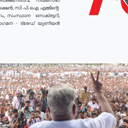
ഷൻ, സി. പി. ഐ. എമ്മിന്റെ
ം, സംസ്ഥാന സെക്രട്ടറി,
രോഗമന - ട്രേഡ് യൂണിയൻ