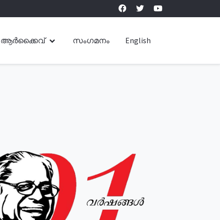
ആർക്കൈവ്
സംഗമനം
English