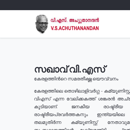
സഖാവ് വി.എസ്
കേരളത്തിൻറെ സമരതീക്ഷ്ണ യൌവ്വനം
കേരളത്തിലെ തൊഴിലാളിവർഗ്ഗ - കമ്യൂണിസ്റ്റ
വിഎസ് എന്ന വേലിക്കകത്ത് ശങ്കരൻ അച്
കൂടിയാണ്. ജനകീയ രാഷ്ട്രീ
രാഷ്ട്രീയപ്രവർത്തകനും ഇന്ത്യയിലെ ജീ
തലമുതിർന്ന കമ്യൂണിസ്റ്റ് നേതാവ
സംസ്ഥാനത്തിന്റെ മുഖ്യമന്ത്രി , പ്