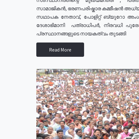
സാമാജികൻ, ഭരണപരിഷ്കാര കമ്മീഷൻ അധ്യക്
സഥാപക നേതാവ്, പോളിറ്റ് ബ്യുറോ അംഗ
ദേശാഭിമാനി പത്രാധിപർ, നിരവധി പു
പ്രസ്ഥാനങ്ങളുടെ നായകത്വം തുടങ്ങി
Read More