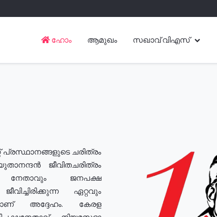
ഹോം
ആമുഖം
സഖാവ് വിഎസ്
് പ്രസ്ഥാനങ്ങളുടെ ചരിത്രം
യുതാനന്ദൻ ജീവിതചരിത്രം
യ നേതാവും ജനപക്ഷ
വിച്ചിരിക്കുന്ന ഏറ്റവും
ുമാണ് അദ്ദേഹം. കേരള
രതിപക്ഷനേതാവ്, നിയമസഭാ