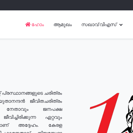
ഹോം
ആമുഖം
സഖാവ് വിഎസ്
് പ്രസ്ഥാനങ്ങളുടെ ചരിത്രം
യുതാനന്ദൻ ജീവിതചരിത്രം
യ നേതാവും ജനപക്ഷ
വിച്ചിരിക്കുന്ന ഏറ്റവും
ുമാണ് അദ്ദേഹം. കേരള
രതിപക്ഷനേതാവ്, നിയമസഭാ