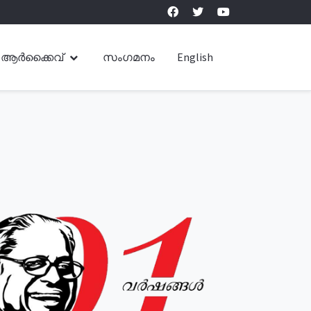
ആർക്കൈവ്
സംഗമനം
English