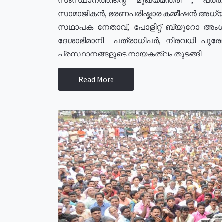
സാമാജികൻ, ഭരണപരിഷ്കാര കമ്മീഷൻ അധ്യക്
സഥാപക നേതാവ്, പോളിറ്റ് ബ്യുറോ അംഗ
ദേശാഭിമാനി പത്രാധിപർ, നിരവധി പു
പ്രസ്ഥാനങ്ങളുടെ നായകത്വം തുടങ്ങി
Read More