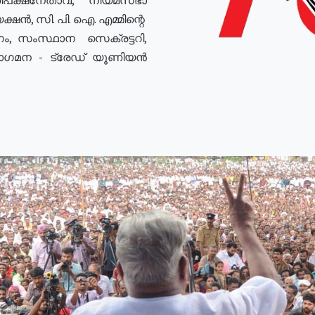
ഷൻ, സി. പി. ഐ. എമ്മിന്റെ
ം, സംസ്ഥാന സെക്രട്ടറി,
രോഗമന - ട്രേഡ് യൂണിയൻ