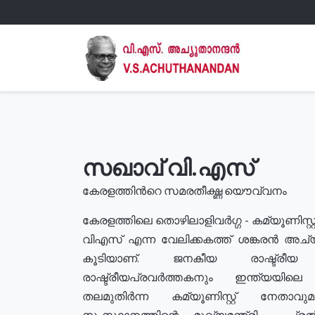
സഖാവ് വി.എസ്
കേരളത്തിൻറെ സമരതീക്ഷ്ണ യൌവ്വനം
കേരളത്തിലെ തൊഴിലാളിവർഗ്ഗ - കമ്യൂണിസ്റ്റ
വിഎസ് എന്ന വേലിക്കകത്ത് ശങ്കരൻ അച്
കൂടിയാണ്. ജനകീയ രാഷ്ട്രീ
രാഷ്ട്രീയപ്രവർത്തകനും ഇന്ത്യയിലെ ജീ
തലമുതിർന്ന കമ്യൂണിസ്റ്റ് നേതാവ
സംസ്ഥാനത്തിന്റെ മുഖ്യമന്ത്രി , പ്