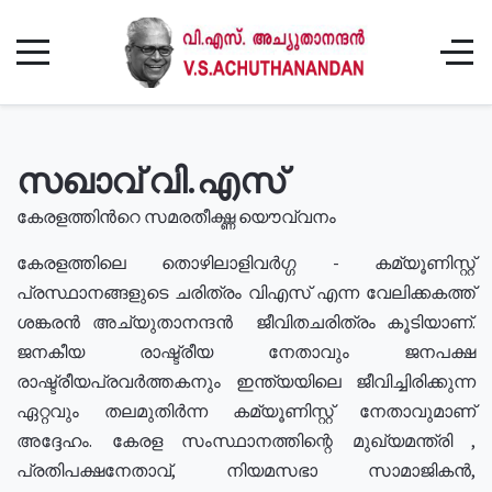
സഖാവ് വി.എസ്
കേരളത്തിൻറെ സമരതീക്ഷ്ണ യൌവ്വനം
കേരളത്തിലെ തൊഴിലാളിവർഗ്ഗ - കമ്യൂണിസ്റ്റ്
പ്രസ്ഥാനങ്ങളുടെ ചരിത്രം വിഎസ് എന്ന വേലിക്കകത്ത്
ശങ്കരൻ അച്യുതാനന്ദൻ ജീവിതചരിത്രം കൂടിയാണ്.
ജനകീയ രാഷ്ട്രീയ നേതാവും ജനപക്ഷ
രാഷ്ട്രീയപ്രവർത്തകനും ഇന്ത്യയിലെ ജീവിച്ചിരിക്കുന്ന
ഏറ്റവും തലമുതിർന്ന കമ്യൂണിസ്റ്റ് നേതാവുമാണ്
അദ്ദേഹം. കേരള സംസ്ഥാനത്തിന്റെ മുഖ്യമന്ത്രി ,
പ്രതിപക്ഷനേതാവ്, നിയമസഭാ സാമാജികൻ,