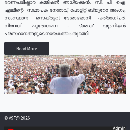
ഭരണപരിഷ്കാര കമ്മീഷൻ അധ്യക്ഷൻ, സി. പി. ഐ.
എമ്മിന്റെ സഥാപക നേതാവ്, പോളിറ്റ് ബ്യുറോ അംഗം,
സംസ്ഥാന സെക്രട്ടറി, ദേശാഭിമാനി പത്രാധിപർ,
നിരവധി പുരോഗമന - ട്രേഡ് യൂണിയൻ
പ്രസ്ഥാനങ്ങളുടെ നായകത്വം തുടങ്ങി
Read More
© VSF@ 2026
Admin