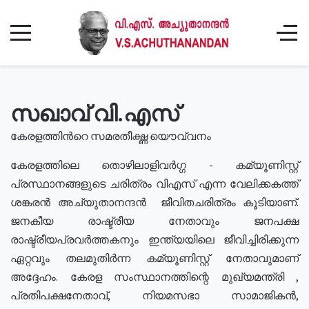
സഖാവ് വി.എസ്
കേരളത്തിൻറെ സമരതീക്ഷ്ണ യൌവ്വനം
കേരളത്തിലെ തൊഴിലാളിവർഗ്ഗ - കമ്യൂണിസ്റ്റ്
പ്രസ്ഥാനങ്ങളുടെ ചരിത്രം വിഎസ് എന്ന വേലിക്കകത്ത്
ശങ്കരൻ അച്യുതാനന്ദൻ ജീവിതചരിത്രം കൂടിയാണ്.
ജനകീയ രാഷ്ട്രീയ നേതാവും ജനപക്ഷ
രാഷ്ട്രീയപ്രവർത്തകനും ഇന്ത്യയിലെ ജീവിച്ചിരിക്കുന്ന
ഏറ്റവും തലമുതിർന്ന കമ്യൂണിസ്റ്റ് നേതാവുമാണ്
അദ്ദേഹം. കേരള സംസ്ഥാനത്തിന്റെ മുഖ്യമന്ത്രി ,
പ്രതിപക്ഷനേതാവ്, നിയമസഭാ സാമാജികൻ,