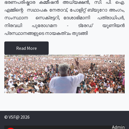
ഭരണപരിഷ്കാര കമ്മീഷൻ അധ്യക്ഷൻ, സി. പി. ഐ.
എമ്മിന്റെ സഥാപക നേതാവ്, പോളിറ്റ് ബ്യുറോ അംഗം,
സംസ്ഥാന സെക്രട്ടറി, ദേശാഭിമാനി പത്രാധിപർ,
നിരവധി പുരോഗമന - ട്രേഡ് യൂണിയൻ
പ്രസ്ഥാനങ്ങളുടെ നായകത്വം തുടങ്ങി
Read More
© VSF@ 2026
Admin