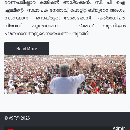
ഭരണപരിഷ്കാര കമ്മീഷൻ അധ്യക്ഷൻ, സി. പി. ഐ.
എമ്മിന്റെ സഥാപക നേതാവ്, പോളിറ്റ് ബ്യുറോ അംഗം,
സംസ്ഥാന സെക്രട്ടറി, ദേശാഭിമാനി പത്രാധിപർ,
നിരവധി പുരോഗമന - ട്രേഡ് യൂണിയൻ
പ്രസ്ഥാനങ്ങളുടെ നായകത്വം തുടങ്ങി
Read More
© VSF@ 2026
Admin