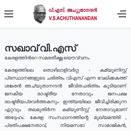
സഖാവ് വി.എസ്
കേരളത്തിൻറെ സമരതീക്ഷ്ണ യൌവ്വനം
കേരളത്തിലെ തൊഴിലാളിവർഗ്ഗ - കമ്യൂണിസ്റ്റ്
പ്രസ്ഥാനങ്ങളുടെ ചരിത്രം വിഎസ് എന്ന വേലിക്കകത്ത്
ശങ്കരൻ അച്യുതാനന്ദൻ ജീവിതചരിത്രം കൂടിയാണ്.
ജനകീയ രാഷ്ട്രീയ നേതാവും ജനപക്ഷ
രാഷ്ട്രീയപ്രവർത്തകനും ഇന്ത്യയിലെ ജീവിച്ചിരിക്കുന്ന
ഏറ്റവും തലമുതിർന്ന കമ്യൂണിസ്റ്റ് നേതാവുമാണ്
അദ്ദേഹം. കേരള സംസ്ഥാനത്തിന്റെ മുഖ്യമന്ത്രി ,
പ്രതിപക്ഷനേതാവ്, നിയമസഭാ സാമാജികൻ,