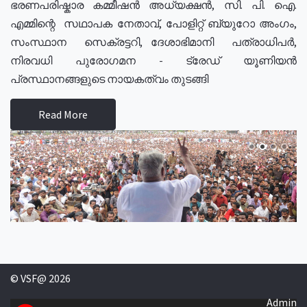
ഭരണപരിഷ്കാര കമ്മീഷൻ അധ്യക്ഷൻ, സി. പി. ഐ.
എമ്മിന്റെ സഥാപക നേതാവ്, പോളിറ്റ് ബ്യുറോ അംഗം,
സംസ്ഥാന സെക്രട്ടറി, ദേശാഭിമാനി പത്രാധിപർ,
നിരവധി പുരോഗമന - ട്രേഡ് യൂണിയൻ
പ്രസ്ഥാനങ്ങളുടെ നായകത്വം തുടങ്ങി
Read More
© VSF@ 2026
Admin