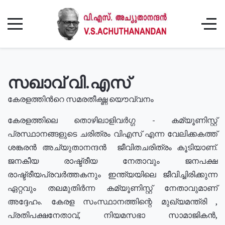
സഖാവ് വി.എസ്
കേരളത്തിൻറെ സമരതീക്ഷ്ണ യൌവ്വനം
കേരളത്തിലെ തൊഴിലാളിവർഗ്ഗ - കമ്യൂണിസ്റ്റ്
പ്രസ്ഥാനങ്ങളുടെ ചരിത്രം വിഎസ് എന്ന വേലിക്കകത്ത്
ശങ്കരൻ അച്യുതാനന്ദൻ ജീവിതചരിത്രം കൂടിയാണ്.
ജനകീയ രാഷ്ട്രീയ നേതാവും ജനപക്ഷ
രാഷ്ട്രീയപ്രവർത്തകനും ഇന്ത്യയിലെ ജീവിച്ചിരിക്കുന്ന
ഏറ്റവും തലമുതിർന്ന കമ്യൂണിസ്റ്റ് നേതാവുമാണ്
അദ്ദേഹം. കേരള സംസ്ഥാനത്തിന്റെ മുഖ്യമന്ത്രി ,
പ്രതിപക്ഷനേതാവ്, നിയമസഭാ സാമാജികൻ,