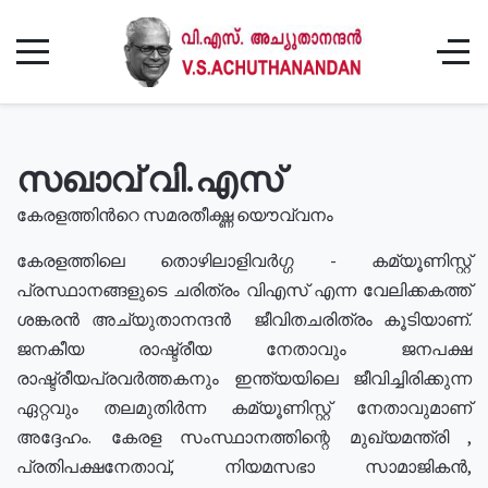
സഖാവ് വി.എസ്
കേരളത്തിൻറെ സമരതീക്ഷ്ണ യൌവ്വനം
കേരളത്തിലെ തൊഴിലാളിവർഗ്ഗ - കമ്യൂണിസ്റ്റ്
പ്രസ്ഥാനങ്ങളുടെ ചരിത്രം വിഎസ് എന്ന വേലിക്കകത്ത്
ശങ്കരൻ അച്യുതാനന്ദൻ ജീവിതചരിത്രം കൂടിയാണ്.
ജനകീയ രാഷ്ട്രീയ നേതാവും ജനപക്ഷ
രാഷ്ട്രീയപ്രവർത്തകനും ഇന്ത്യയിലെ ജീവിച്ചിരിക്കുന്ന
ഏറ്റവും തലമുതിർന്ന കമ്യൂണിസ്റ്റ് നേതാവുമാണ്
അദ്ദേഹം. കേരള സംസ്ഥാനത്തിന്റെ മുഖ്യമന്ത്രി ,
പ്രതിപക്ഷനേതാവ്, നിയമസഭാ സാമാജികൻ,