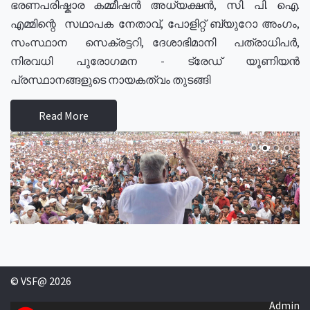
ഭരണപരിഷ്കാര കമ്മീഷൻ അധ്യക്ഷൻ, സി. പി. ഐ.
എമ്മിന്റെ സഥാപക നേതാവ്, പോളിറ്റ് ബ്യുറോ അംഗം,
സംസ്ഥാന സെക്രട്ടറി, ദേശാഭിമാനി പത്രാധിപർ,
നിരവധി പുരോഗമന - ട്രേഡ് യൂണിയൻ
പ്രസ്ഥാനങ്ങളുടെ നായകത്വം തുടങ്ങി
Read More
© VSF@ 2026
Admin