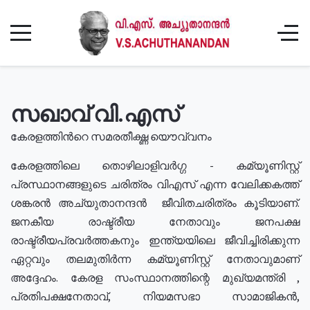
സഖാവ് വി.എസ്
കേരളത്തിൻറെ സമരതീക്ഷ്ണ യൌവ്വനം
കേരളത്തിലെ തൊഴിലാളിവർഗ്ഗ - കമ്യൂണിസ്റ്റ്
പ്രസ്ഥാനങ്ങളുടെ ചരിത്രം വിഎസ് എന്ന വേലിക്കകത്ത്
ശങ്കരൻ അച്യുതാനന്ദൻ ജീവിതചരിത്രം കൂടിയാണ്.
ജനകീയ രാഷ്ട്രീയ നേതാവും ജനപക്ഷ
രാഷ്ട്രീയപ്രവർത്തകനും ഇന്ത്യയിലെ ജീവിച്ചിരിക്കുന്ന
ഏറ്റവും തലമുതിർന്ന കമ്യൂണിസ്റ്റ് നേതാവുമാണ്
അദ്ദേഹം. കേരള സംസ്ഥാനത്തിന്റെ മുഖ്യമന്ത്രി ,
പ്രതിപക്ഷനേതാവ്, നിയമസഭാ സാമാജികൻ,