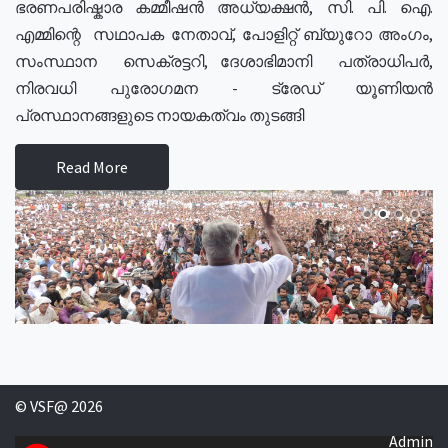
ഭരണപരിഷ്കാര കമ്മീഷൻ അധ്യക്ഷൻ, സി. പി. ഐ.
എമ്മിന്റെ സഥാപക നേതാവ്, പോളിറ്റ് ബ്യുറോ അംഗം,
സംസ്ഥാന സെക്രട്ടറി, ദേശാഭിമാനി പത്രാധിപർ,
നിരവധി പുരോഗമന - ട്രേഡ് യൂണിയൻ
പ്രസ്ഥാനങ്ങളുടെ നായകത്വം തുടങ്ങി
Read More
© VSF@ 2026
Admin